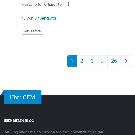
Vorteile für effiziente […]
Von
Ulf Sengutta
MEHR LESEN
1
2
3
…
26
Über CEM
ÜBER DIESEN BLOG
Der Blog widmet sich den vielfältigen Anwendungen der