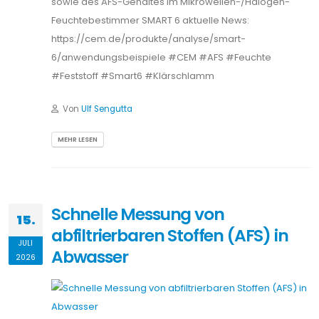
sowie des AFS-Gehaltes im Mikrowellen-/Halogen-
Feuchtebestimmer SMART 6 aktuelle News:
https://cem.de/produkte/analyse/smart-
6/anwendungsbeispiele #CEM #AFS #Feuchte
#Feststoff #Smart6 #Klärschlamm
Von
Ulf Sengutta
MEHR LESEN
Schnelle Messung von
15.
abfiltrierbaren Stoffen (AFS) in
JULI
Abwasser
2026