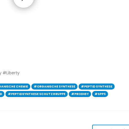
 #Liberty
ANISCHE CHEMIE
#ORGANISCHE SYNTHESE
#PEPTID SYNTHESE
LD
#PEPTIDSYNTHESE SCHUTZGRUPPE
#PRODIGY
#SPPS