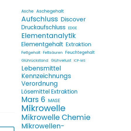
Aschegehalt
Asche
Aufschluss
Discover
Druckaufschluss
EDGE
Elementanalytik
Elementgehalt
Extraktion
Fettgehalt
Feuchtegehalt
Fettsäuren
Glührückstand
Glühverlust
ICP-MS
Lebensmittel
Kennzeichnungs
Verordnung
Lösemittel Extraktion
Mars 6
MASE
Mikrowelle
Mikrowelle Chemie
Mikrowellen-