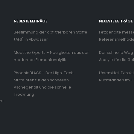
NEUESTE BEITRÄGE
NEUESTE BEITRÄGE
Bestimmung der abfiltrierbaren Stoffe
Fettgehalte mess
n
(AFS) in Abwasser
Referenzmethode 
Meet the Experts – Neuigkeiten aus der
Der schnelle Weg 
modernen Elementanalytik
Analytik für die Ge
Phoenix BLACK – Der High-Tech
Lösemittel-Extrakt
Muffelofen für den schnellen
Rückstanden im E
Aschegehalt und die schnelle
Trocknung
zu