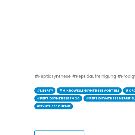
#Peptidsynthese #Peptidaufreinigung #Prodigy
#LIBERTY
#MIKROWELLENSYNTHESE VORTEILE
#ORG
#PEPTIDSYNTHESE FMOC
#PEPTIDSYNTHESE MERRIFIE
#SYNTHESE CHEMIE