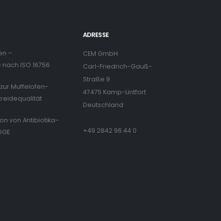
ADRESSE
en –
CEM GmbH
nach ISO 16756
Carl-Friedrich-Gauß-
Straße 9
zur Muffelofen-
47475 Kamp-Lintfort
treidequalität
Deutschland
ion von Antibiotika-
+49 2842 96 44 0
DGE