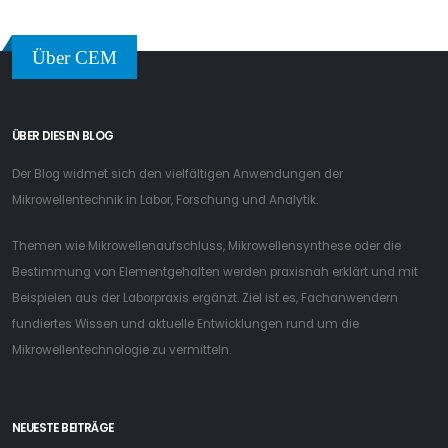
Über CEM
ÜBER DIESEN BLOG
Der Blog widmet sich den vielfältigen Anwendungen der
Mikrowellentechnik in Labor, Forschung und Analytik.
Themen wie Mikrowellenaufschluss, Mikrowellensynthese oder die
Bestimmung von Elementgehalten werden praxisnah erklärt und mit
Beispielen aus der Laborpraxis ergänzt. Ziel ist es, Fachanwendern
fundiertes Wissen und aktuelle Entwicklungen rund um die
Mikrowellentechnologie zu vermitteln.
NEUESTE BEITRÄGE