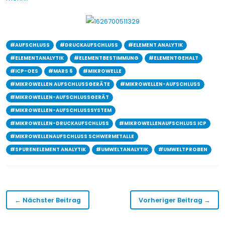
#AUFSCHLUSS
#DRUCKAUFSCHLUSS
#ELEMENT ANALYTIK
#ELEMENTANALYTIK
#ELEMENTBESTIMMUNG
#ELEMENTGEHALT
#ICP-OES
#MARS 6
#MIKROWELLE
#MIKROWELLEN AUFSCHLUSSGERÄTE
#MIKROWELLEN-AUFSCHLUSS
#MIKROWELLEN-AUFSCHLUSSGERÄT
#MIKROWELLEN-AUFSCHLUSSSYSTEM
#MIKROWELLEN-DRUCKAUFSCHLUSS
#MIKROWELLENAUFSCHLUSS ICP
#MIKROWELLENAUFSCHLUSS SCHWERMETALLE
#SPURENELEMENT ANALYTIK
#UMWELTANALYTIK
#UMWELTPROBEN
← Nächster Beitrag
Vorheriger Beitrag →