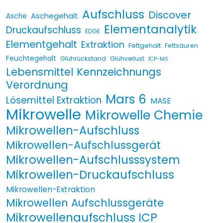
Aufschluss
Discover
Aschegehalt
Asche
Elementanalytik
Druckaufschluss
EDGE
Elementgehalt
Extraktion
Fettgehalt
Fettsäuren
Feuchtegehalt
Glührückstand
Glühverlust
ICP-MS
Lebensmittel Kennzeichnungs
Verordnung
Mars 6
Lösemittel Extraktion
MASE
Mikrowelle
Mikrowelle Chemie
Mikrowellen-Aufschluss
Mikrowellen-Aufschlussgerät
Mikrowellen-Aufschlusssystem
Mikrowellen-Druckaufschluss
Mikrowellen-Extraktion
Mikrowellen Aufschlussgeräte
Mikrowellenaufschluss ICP