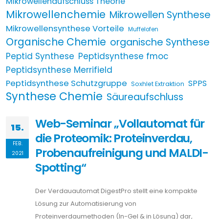
Mikrowellenaufschluss Theorie
Mikrowellenchemie
Mikrowellen Synthese
Mikrowellensynthese Vorteile
Muffelofen
Organische Chemie
organische Synthese
Peptid Synthese
Peptidsynthese fmoc
Peptidsynthese Merrifield
Peptidsynthese Schutzgruppe
SPPS
Soxhlet Extraktion
Synthese Chemie
Säureaufschluss
Web-Seminar „Vollautomat für
15.
die Proteomik: Proteinverdau,
FEB.
Probenaufreinigung und MALDI-
2021
Spotting“
Der Verdauautomat DigestPro stellt eine kompakte
Lösung zur Automatisierung von
Proteinverdaumethoden (In-Gel & in Lösung) dar,