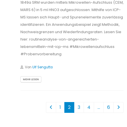
1849a SRM wurden mittels Mikrowellen-Aufschluss (CEM,
MARS 6) in 5 ml HNO3 aufgeschlossen. Mithilfe von ICP-
MS lassen sich Haupt- und Spurenelemente zuverlässig
identifizieren. Ein Anwendungsbeispiel zeigt Methodik,
Nachweisgrenzen und Wiederfindungsraten. Lesen Sie
hier: routineanalyse-von-angereicherten-
lebensmitteln-mit-icp-ms #Mikrowellenaufschluss
#Probenvorbereitung
Von
Ulf Sengutta
MEHR LESEN
1
2
3
4
…
6