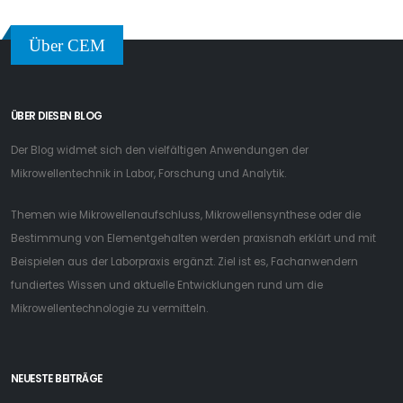
Über CEM
ÜBER DIESEN BLOG
Der Blog widmet sich den vielfältigen Anwendungen der
Mikrowellentechnik in Labor, Forschung und Analytik.
Themen wie Mikrowellenaufschluss, Mikrowellensynthese oder die
Bestimmung von Elementgehalten werden praxisnah erklärt und mit
Beispielen aus der Laborpraxis ergänzt. Ziel ist es, Fachanwendern
fundiertes Wissen und aktuelle Entwicklungen rund um die
Mikrowellentechnologie zu vermitteln.
NEUESTE BEITRÄGE