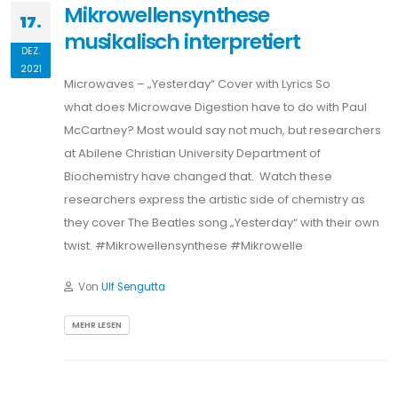
Mikrowellensynthese
17.
musikalisch interpretiert
DEZ.
2021
Microwaves – „Yesterday“ Cover with Lyrics So
what does Microwave Digestion have to do with Paul
McCartney? Most would say not much, but researchers
at Abilene Christian University Department of
Biochemistry have changed that. Watch these
researchers express the artistic side of chemistry as
they cover The Beatles song „Yesterday“ with their own
twist. #Mikrowellensynthese #Mikrowelle
Von
Ulf Sengutta
MEHR LESEN