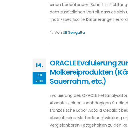
einen bedeutenden Schritt in Richtung
dem zusätzlichen Vorteil, dass es sic
matrixspezifische Kalibrierungen erforde
Von
Ulf Sengutta
ORACLE Evaluierung zur
14.
Molkereiprodukten (Käs
FEB.
Sauerrahm, etc.)
2018
Evaluierung des ORACLE Fettanalysators
Abschluss einer unabhängigen Studie de
französische Labor Actalia Cecalait be
absolut keine Methodenentwicklung erf
vergleichbaren Fettgehalten zu den R