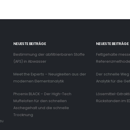
NEUESTE BEITRÄGE
NEUESTE BEITRÄGE
Bestimmung der abfiltrierbaren Stoffe
Fettgehalte mess
n
(AFS) in Abwasser
Referenzmethode 
Meet the Experts – Neuigkeiten aus der
Der schnelle Weg 
modernen Elementanalytik
Analytik für die Ge
Phoenix BLACK – Der High-Tech
Lösemittel-Extrakt
Muffelofen für den schnellen
Rückstanden im E
Aschegehalt und die schnelle
Trocknung
zu