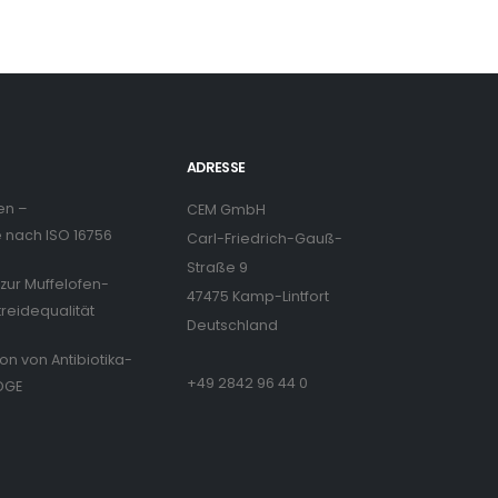
ADRESSE
en –
CEM GmbH
nach ISO 16756
Carl-Friedrich-Gauß-
Straße 9
zur Muffelofen-
47475 Kamp-Lintfort
treidequalität
Deutschland
ion von Antibiotika-
+49 2842 96 44 0
DGE