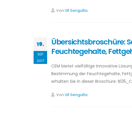
Von
Ulf Sengutta
Übersichtsbroschüre: 
19.
Feuchtegehalte, Fettgeh
SEP.
2017
CEM bietet vielfältige innovative Lösu
Bestimmung der Feuchtegehalte, Fettge
erhalten Sie in dieser Broschüre: B135
Von
Ulf Sengutta