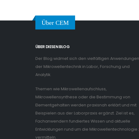
Über CEM
ÜBER DIESEN BLOG
Der Blog widmet sich den vielfältigen Anwendunge
der Mikrowellentechnik in Labor, Forschung und
Analytik.
Themen wie Mikrowellenaufschluss,
Mikrowellensynthese oder die Bestimmung von
Elementgehalten werden praxisnah erklärt und mit
Beispielen aus der Laborpraxis ergänzt. Ziel ist es,
Fachanwendern fundiertes Wissen und aktuelle
Entwicklungen rund um die Mikrowellentechnologie 
vermitteln.