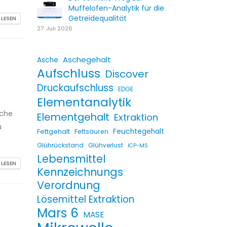
Muffelofen-Analytik für die
Getreidequalität
 LESEN
27. Juli 2026
Aschegehalt
Asche
Aufschluss
Discover
Druckaufschluss
EDGE
Elementanalytik
ache
Elementgehalt
Extraktion
u
Fettgehalt
Feuchtegehalt
Fettsäuren
Glührückstand
Glühverlust
ICP-MS
Lebensmittel
 LESEN
Kennzeichnungs
Verordnung
Lösemittel Extraktion
Mars 6
MASE