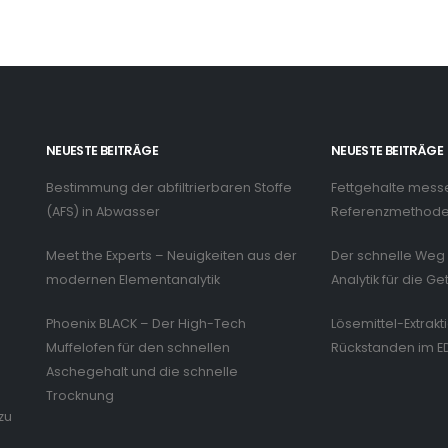
NEUESTE BEITRÄGE
NEUESTE BEITRÄGE
Bestimmung der abfiltrierbaren Stoffe
Fettgehalte mess
n
(AFS) in Abwasser
Referenzmethode 
Meet the Experts – Neuigkeiten aus der
Der schnelle Weg 
modernen Elementanalytik
Analytik für die Ge
Phoenix BLACK – Der High-Tech
Lösemittel-Extrakt
Muffelofen für den schnellen
Rückstanden im E
Aschegehalt und die schnelle
Trocknung
zu