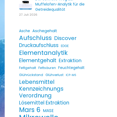
Muffelofen-Analytik für die
Getreidequalität
27. Juli 2026
Aschegehalt
Asche
Aufschluss
Discover
Druckaufschluss
EDGE
Elementanalytik
Elementgehalt
Extraktion
Fettgehalt
Feuchtegehalt
Fettsäuren
Glührückstand
Glühverlust
ICP-MS
Lebensmittel
Kennzeichnungs
Verordnung
Lösemittel Extraktion
Mars 6
MASE