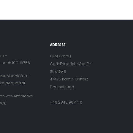
ADRESSE
en –
CEM GmbH
nach ISO 16756
Carl-Friedrich-Gauß-
Straße 9
zur Muffelofen-
47475 Kamp-Lintfort
treidequalität
Deutschland
ion von Antibiotika-
+49 2842 96 44 0
DGE