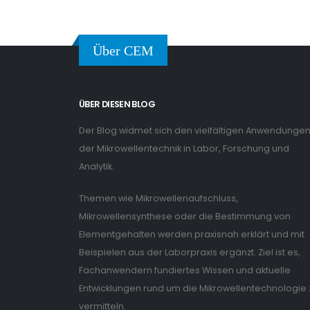
Über CEM
ÜBER DIESEN BLOG
Der Blog widmet sich den vielfältigen Anwendunge
der Mikrowellentechnik in Labor, Forschung und
Analytik.
Themen wie Mikrowellenaufschluss,
Mikrowellensynthese oder die Bestimmung von
Elementgehalten werden praxisnah erklärt und mit
Beispielen aus der Laborpraxis ergänzt. Ziel ist es,
Fachanwendern fundiertes Wissen und aktuelle
Entwicklungen rund um die Mikrowellentechnologie 
vermitteln.