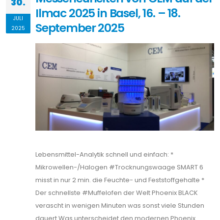
30.
Ilmac 2025 in Basel, 16. – 18.
JULI
September 2025
2025
Lebensmittel-Analytik schnell und einfach: *
Mikrowellen-/Halogen #Trocknungswaage SMART 6
misst in nur 2 min. die Feuchte- und Feststoffgehalte *
Der schnellste #Muffelofen der Welt Phoenix BLACK
verascht in wenigen Minuten was sonst viele Stunden
dauert Was unterscheidet den modernen Phoenix