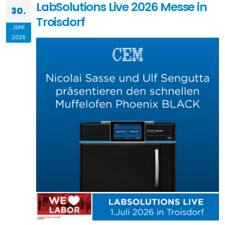
LabSolutions Live 2026 Messe in
30.
Troisdorf
JUNI
2026