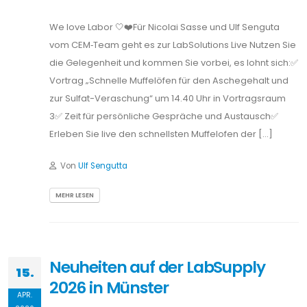
We love Labor 🤍❤️Für Nicolai Sasse und Ulf Senguta
vom CEM‑Team geht es zur LabSolutions Live Nutzen Sie
die Gelegenheit und kommen Sie vorbei, es lohnt sich:✅
Vortrag „Schnelle Muffelöfen für den Aschegehalt und
zur Sulfat-Veraschung“ um 14.40 Uhr in Vortragsraum
3✅ Zeit für persönliche Gespräche und Austausch✅
Erleben Sie live den schnellsten Muffelofen der […]
Von
Ulf Sengutta
MEHR LESEN
Neuheiten auf der LabSupply
15.
2026 in Münster
APR.