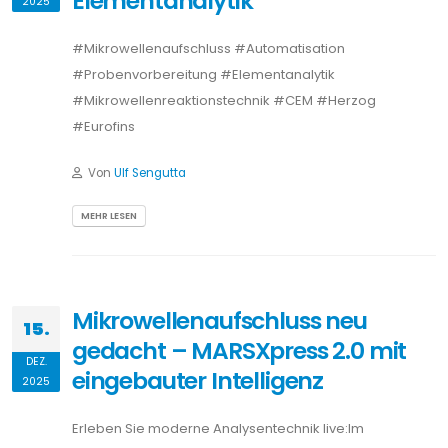
Elementanalytik
2025
#Mikrowellenaufschluss #Automatisation
#Probenvorbereitung #Elementanalytik
#Mikrowellenreaktionstechnik #CEM #Herzog
#Eurofins
Von
Ulf Sengutta
MEHR LESEN
Mikrowellenaufschluss neu
15.
gedacht – MARSXpress 2.0 mit
DEZ.
eingebauter Intelligenz
2025
Erleben Sie moderne Analysentechnik live:Im