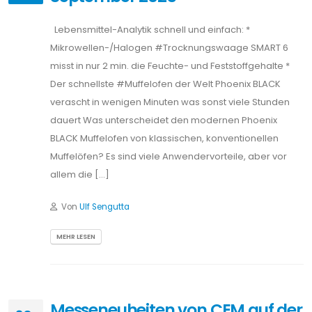
Lebensmittel-Analytik schnell und einfach: *
Mikrowellen-/Halogen #Trocknungswaage SMART 6
misst in nur 2 min. die Feuchte- und Feststoffgehalte *
Der schnellste #Muffelofen der Welt Phoenix BLACK
verascht in wenigen Minuten was sonst viele Stunden
dauert Was unterscheidet den modernen Phoenix
BLACK Muffelofen von klassischen, konventionellen
Muffelöfen? Es sind viele Anwendervorteile, aber vor
allem die […]
Von
Ulf Sengutta
MEHR LESEN
Messeneuheiten von CEM auf der