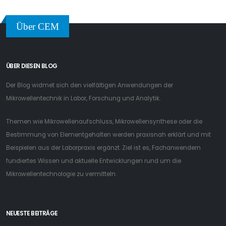
Über CEM
ÜBER DIESEN BLOG
Der Blog widmet sich den vielfältigen Anwendungen der
Mikrowellentechnik in Labor, Forschung und Analytik.
Themen wie Mikrowellenaufschluss, Mikrowellensynthese oder die
Bestimmung von Elementgehalten werden praxisnah erklärt und mit
Beispielen aus der Laborpraxis ergänzt. Ziel ist es, Fachanwendern
fundiertes Wissen und aktuelle Entwicklungen rund um die
Mikrowellentechnologie zu vermitteln.
NEUESTE BEITRÄGE