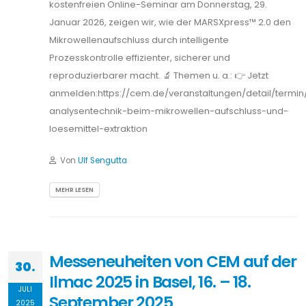
kostenfreien Online-Seminar am Donnerstag, 29.
Januar 2026, zeigen wir, wie der MARSXpress™ 2.0 den
Mikrowellenaufschluss durch intelligente
Prozesskontrolle effizienter, sicherer und
reproduzierbarer macht. 🔬 Themen u. a.: 👉 Jetzt
anmelden:https://cem.de/veranstaltungen/detail/termi
analysentechnik-beim-mikrowellen-aufschluss-und-
loesemittel-extraktion
Von
Ulf Sengutta
MEHR LESEN
Messeneuheiten von CEM auf der
30.
Ilmac 2025 in Basel, 16. – 18.
JULI
September 2025
2025