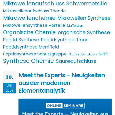
Mikrowellenaufschluss Schwermetalle
Mikrowellenaufschluss Theorie
Mikrowellenchemie
Mikrowellen Synthese
Mikrowellensynthese Vorteile
Muffelofen
Organische Chemie
organische Synthese
Peptid Synthese
Peptidsynthese fmoc
Peptidsynthese Merrifield
Peptidsynthese Schutzgruppe
SPPS
Soxhlet Extraktion
Synthese Chemie
Säureaufschluss
Meet the Experts – Neuigkeiten
30.
aus der modernen
JULI
Elementanalytik
2026