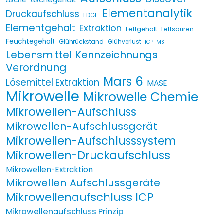
Asche
Elementanalytik
Druckaufschluss
EDGE
Elementgehalt
Extraktion
Fettgehalt
Fettsäuren
Feuchtegehalt
Glührückstand
Glühverlust
ICP-MS
Lebensmittel Kennzeichnungs
Verordnung
Mars 6
Lösemittel Extraktion
MASE
Mikrowelle
Mikrowelle Chemie
Mikrowellen-Aufschluss
Mikrowellen-Aufschlussgerät
Mikrowellen-Aufschlusssystem
Mikrowellen-Druckaufschluss
Mikrowellen-Extraktion
Mikrowellen Aufschlussgeräte
Mikrowellenaufschluss ICP
Mikrowellenaufschluss Prinzip