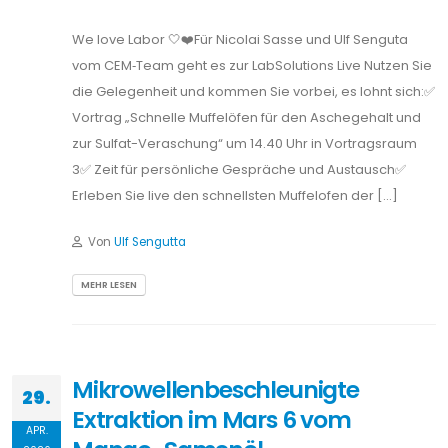
We love Labor 🤍❤️Für Nicolai Sasse und Ulf Senguta
vom CEM‑Team geht es zur LabSolutions Live Nutzen Sie
die Gelegenheit und kommen Sie vorbei, es lohnt sich:✅
Vortrag „Schnelle Muffelöfen für den Aschegehalt und
zur Sulfat-Veraschung“ um 14.40 Uhr in Vortragsraum
3✅ Zeit für persönliche Gespräche und Austausch✅
Erleben Sie live den schnellsten Muffelofen der […]
Von
Ulf Sengutta
MEHR LESEN
Mikrowellenbeschleunigte
29.
Extraktion im Mars 6 vom
APR.