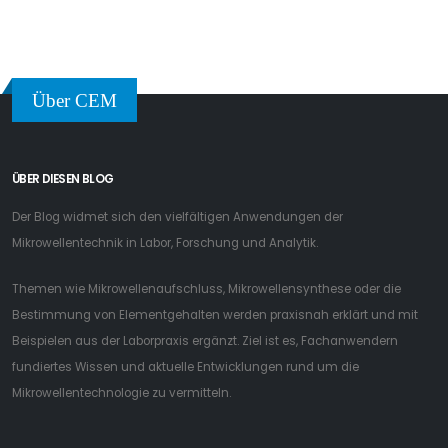
Bestimmung von Elementgehalten werden praxisnah erklärt und mit
Beispielen aus der Laborpraxis ergänzt. Ziel ist es, Fachanwendern
fundiertes Wissen und aktuelle Entwicklungen rund um die
Mikrowellentechnologie zu vermitteln.
NEUESTE BEITRÄGE
Bestimmung der abfiltrierbaren Stoffe (AFS) in Abwasser
Meet the Experts – Neuigkeiten aus der modernen Elementanalytik
Phoenix BLACK – Der High-Tech Muffelofen für den schnellen
Aschegehalt und die schnelle Trocknung
NEUESTE BEITRÄGE
Fettgehalte messen – Referenzmethode nach ISO 16756