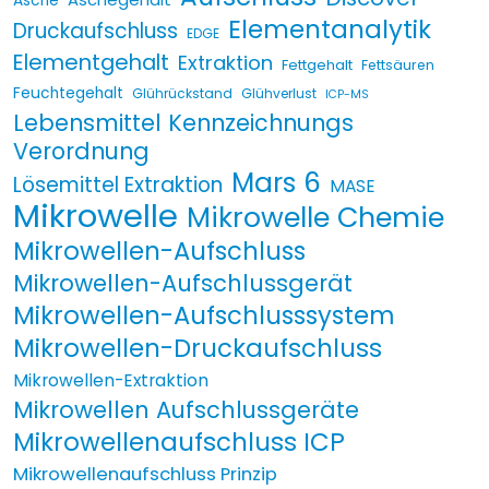
Asche
Elementanalytik
Druckaufschluss
EDGE
Elementgehalt
Extraktion
Fettgehalt
Fettsäuren
Feuchtegehalt
Glührückstand
Glühverlust
ICP-MS
Lebensmittel Kennzeichnungs
Verordnung
Mars 6
Lösemittel Extraktion
MASE
Mikrowelle
Mikrowelle Chemie
Mikrowellen-Aufschluss
Mikrowellen-Aufschlussgerät
Mikrowellen-Aufschlusssystem
Mikrowellen-Druckaufschluss
Mikrowellen-Extraktion
Mikrowellen Aufschlussgeräte
Mikrowellenaufschluss ICP
Mikrowellenaufschluss Prinzip