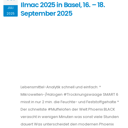
Mikrowellen-/Halogen #Trocknungswaage SMART 6
misst in nur 2 min. die Feuchte- und Feststoffgehalte *
Der schnellste #Muffelofen der Welt Phoenix BLACK
verascht in wenigen Minuten was sonst viele Stunden
dauert Was unterscheidet den modernen Phoenix
BLACK Muffelofen von klassischen, konventionellen
Muffelöfen? Es sind viele Anwendervorteile, aber vor
allem die fünf S-Vorteile: * Fett-
Analysator #ORACLE misst in […]
Von
Ulf Sengutta
MEHR LESEN
Die Komplettlösung für die
24.