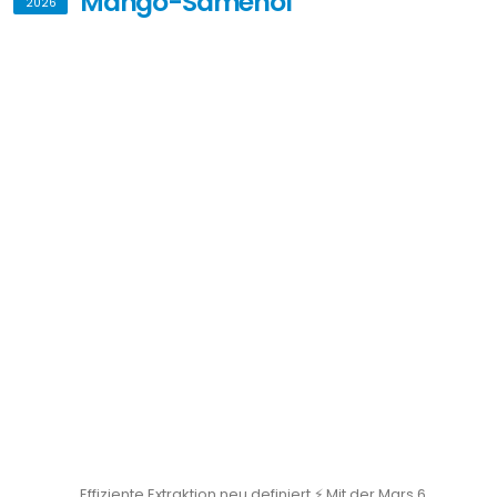
Mango-Samenöl
2026
Effiziente Extraktion neu definiert ⚡ Mit der Mars 6
Mikrowelle: 🥭 Hohe Ausbeute an Mango-Samenöl ⏱️
Deutlich weniger Zeitaufwand 🧪 Optimierte
Probenaufbereitung #Mikrowelle #Extraktion #Labor
#FoodScience #Innovation #CEM #Mars6
#Probenvorbereitung …
https://recursos.exportemos.pe/aceite-de-pepa-de-
mango-.pdf
Von
Ulf Sengutta
MEHR LESEN