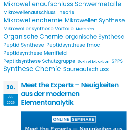
Mikrowellenaufschluss Schwermetalle
Mikrowellenaufschluss Theorie
Mikrowellenchemie
Mikrowellen Synthese
Mikrowellensynthese Vorteile
Muffelofen
Organische Chemie
organische Synthese
Peptid Synthese
Peptidsynthese fmoc
Peptidsynthese Merrifield
Peptidsynthese Schutzgruppe
SPPS
Soxhlet Extraktion
Synthese Chemie
Säureaufschluss
Meet the Experts – Neuigkeiten
30.
aus der modernen
JULI
Elementanalytik
2026