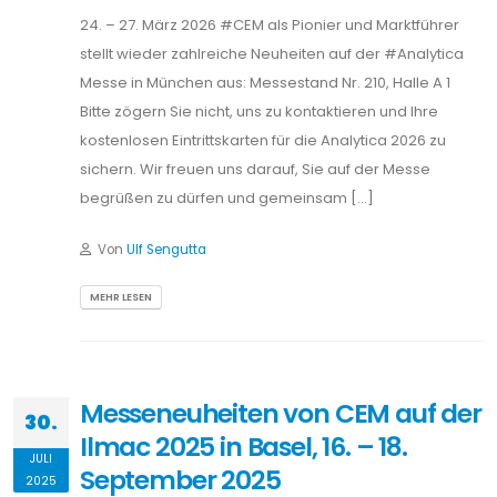
Messeneuheiten von CEM auf der
30.
Ilmac 2025 in Basel, 16. – 18.
JULI
September 2025
2025
Lebensmittel-Analytik schnell und einfach: *
Mikrowellen-/Halogen #Trocknungswaage SMART 6
misst in nur 2 min. die Feuchte- und Feststoffgehalte *
Der schnellste #Muffelofen der Welt Phoenix BLACK
verascht in wenigen Minuten was sonst viele Stunden
dauert Was unterscheidet den modernen Phoenix
BLACK Muffelofen von klassischen, konventionellen
Muffelöfen? Es sind viele Anwendervorteile, aber vor
allem die […]
Von
Ulf Sengutta