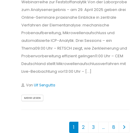
MEHR LESEN
1
2
3
…
8
Über CEM
ÜBER DIESEN BLOG
Der Blog widmet sich den vielfältigen Anwendungen der
Mikrowellentechnik in Labor, Forschung und Analytik.
Themen wie Mikrowellenaufschluss, Mikrowellensynthese oder die