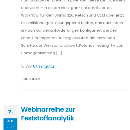
Webinarreihe zur
7.
Feststoffanalytik
APR.
2025
Webinarreihe zur Feststoffanalytik Von der Laborprobe
zum Analysenergebnis – am 29. April 2025 geben drei
Online-Seminare praxisnahe Einblicke in zentrale
Verfahren der Elementanalyse: mechanische
Probenaufbereitung, Mikrowellenaufschluss und
automatisierte ICP-Analytik. Drei Sessions – ein
Thema09:00 Uhr – RETSCH zeigt, wie Zerkleinerung und
Probenvorbereitung effizient gelingen11:00 Uhr – CEM
Deutschland stellt Mikrowellenaufschlussverfahren mit
Live-Beobachtung vor13:00 Uhr – […]
Von
Ulf Sengutta