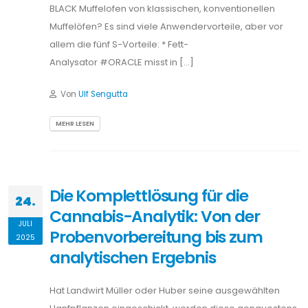
Cannabis-Analytik: Von der
JULI
Probenvorbereitung bis zum
2025
analytischen Ergebnis
Hat Landwirt Müller oder Huber seine ausgewählten
Hanfpflanzen eingeschickt, werden diese genauestens
analysiert – in einem nicht ganz unkomplizierten
Workflow, für den Shimadzu, Retsch und CEM aber jetzt
ein vollständiges Lösungspaket bieten, das auch noch
je nach Kundenanforderungen konfiguriert werden
kann. Der folgende Beitrag erläutert die einzelnen
Schritte der Wirkstoffanalyse („Potency Testing“) – von
Homogenisierung […]
Von
Ulf Sengutta
MEHR LESEN