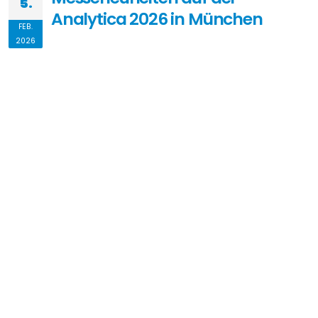
24. – 27. März 2026 #CEM als Pionier und Marktführer
stellt wieder zahlreiche Neuheiten auf der #Analytica
Messe in München aus: Messestand Nr. 210, Halle A 1
Bitte zögern Sie nicht, uns zu kontaktieren und Ihre
kostenlosen Eintrittskarten für die Analytica 2026 zu
sichern. Wir freuen uns darauf, Sie auf der Messe
begrüßen zu dürfen und gemeinsam […]
Von
Ulf Sengutta
MEHR LESEN