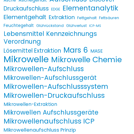
Asche
Elementanalytik
Druckaufschluss
EDGE
Elementgehalt
Extraktion
Fettgehalt
Fettsäuren
Feuchtegehalt
Glührückstand
Glühverlust
ICP-MS
Lebensmittel Kennzeichnungs
Verordnung
Mars 6
Lösemittel Extraktion
MASE
Mikrowelle
Mikrowelle Chemie
Mikrowellen-Aufschluss
Mikrowellen-Aufschlussgerät
Mikrowellen-Aufschlusssystem
Mikrowellen-Druckaufschluss
Mikrowellen-Extraktion
Mikrowellen Aufschlussgeräte
Mikrowellenaufschluss ICP
Mikrowellenaufschluss Prinzip