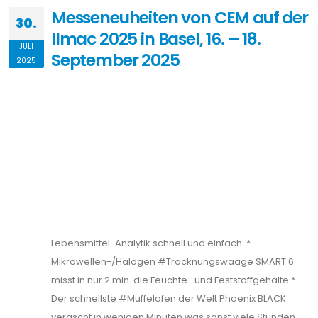
Messeneuheiten von CEM auf der
30.
Ilmac 2025 in Basel, 16. – 18.
JULI
September 2025
2025
Lebensmittel-Analytik schnell und einfach: *
Mikrowellen-/Halogen #Trocknungswaage SMART 6
misst in nur 2 min. die Feuchte- und Feststoffgehalte *
Der schnellste #Muffelofen der Welt Phoenix BLACK
verascht in wenigen Minuten was sonst viele Stunden