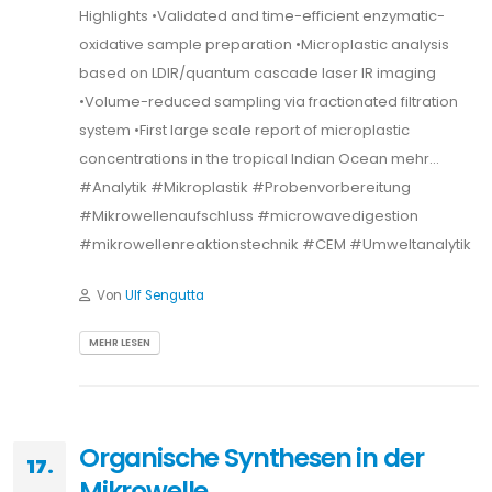
Highlights •Validated and time-efficient enzymatic-
oxidative sample preparation •Microplastic analysis
based on LDIR/quantum cascade laser IR imaging
•Volume-reduced sampling via fractionated filtration
system •First large scale report of microplastic
concentrations in the tropical Indian Ocean mehr…
#Analytik #Mikroplastik #Probenvorbereitung
#Mikrowellenaufschluss #microwavedigestion
#mikrowellenreaktionstechnik #CEM #Umweltanalytik
Von
Ulf Sengutta
MEHR LESEN
Organische Synthesen in der
17.
Mikrowelle