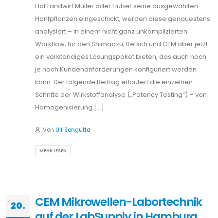
Hat Landwirt Müller oder Huber seine ausgewählten
Hanfpflanzen eingeschickt, werden diese genauestens
analysiert – in einem nicht ganz unkomplizierten
Workflow, für den Shimadzu, Retsch und CEM aber jetzt
ein vollständiges Lösungspaket bieten, das auch noch
je nach Kundenanforderungen konfiguriert werden
kann. Der folgende Beitrag erläutert die einzelnen
Schritte der Wirkstoffanalyse („Potency Testing“) – von
Homogenisierung […]
Von
Ulf Sengutta
MEHR LESEN
CEM Mikrowellen-Labortechnik
20.
auf der LabSupply in Hamburg,