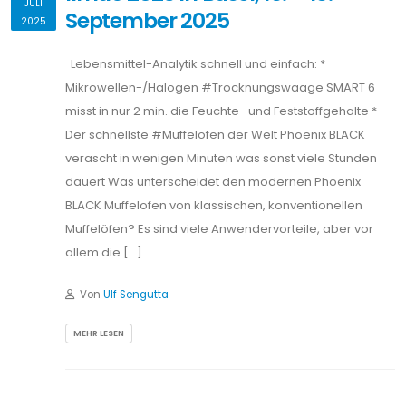
JULI
September 2025
2025
Lebensmittel-Analytik schnell und einfach: *
Mikrowellen-/Halogen #Trocknungswaage SMART 6
misst in nur 2 min. die Feuchte- und Feststoffgehalte *
Der schnellste #Muffelofen der Welt Phoenix BLACK
verascht in wenigen Minuten was sonst viele Stunden
dauert Was unterscheidet den modernen Phoenix
BLACK Muffelofen von klassischen, konventionellen
Muffelöfen? Es sind viele Anwendervorteile, aber vor
allem die […]
Von
Ulf Sengutta
MEHR LESEN