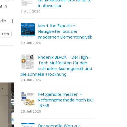
abfiltrierbaren Stoffe (AFS)
in Abwasser
t in
5. Aug. 2026
die […]
Meet the Experts –
Neuigkeiten aus der
 LESEN
modernen Elementanalytik
30. Juli 2026
Phoenix BLACK – Der High-
Tech Muffelofen für den
schnellen Aschegehalt und
die schnelle Trocknung
28. Juli 2026
Fettgehalte messen –
Referenzmethode nach ISO
16756
28. Juli 2026
Der schnelle Weg zur