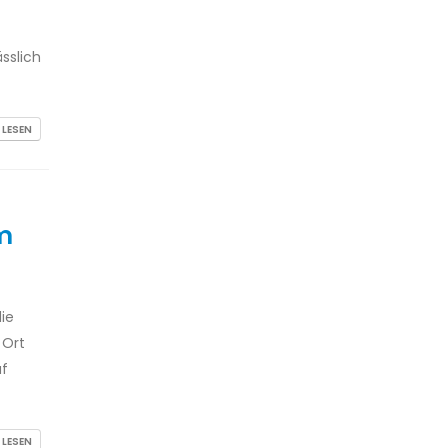
sslich
 LESEN
m
ie
 Ort
uf
 LESEN