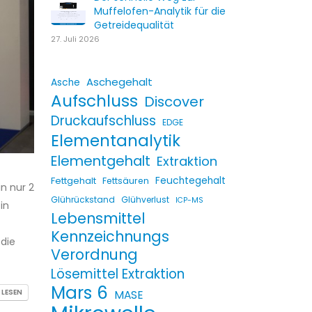
Muffelofen-Analytik für die
Getreidequalität
27. Juli 2026
Aschegehalt
Asche
Aufschluss
Discover
Druckaufschluss
EDGE
Elementanalytik
Elementgehalt
Extraktion
Fettgehalt
Feuchtegehalt
Fettsäuren
n nur 2
Glührückstand
Glühverlust
ICP-MS
in
Lebensmittel
Kennzeichnungs
 die
Verordnung
Lösemittel Extraktion
Mars 6
 LESEN
MASE