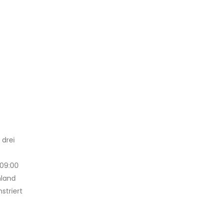
 drei
a09:00
hland
striert