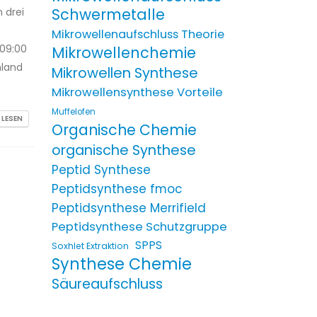
Schwermetalle
 drei
Mikrowellenaufschluss Theorie
a09:00
Mikrowellenchemie
hland
Mikrowellen Synthese
Mikrowellensynthese Vorteile
Muffelofen
 LESEN
Organische Chemie
organische Synthese
Peptid Synthese
Peptidsynthese fmoc
Peptidsynthese Merrifield
Peptidsynthese Schutzgruppe
SPPS
Soxhlet Extraktion
Synthese Chemie
Säureaufschluss