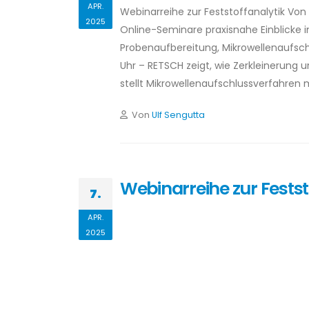
APR.
Webinarreihe zur Feststoffanalytik Von
2025
Online-Seminare praxisnahe Einblicke 
Probenaufbereitung, Mikrowellenaufsch
Uhr – RETSCH zeigt, wie Zerkleinerung 
stellt Mikrowellenaufschlussverfahren 
Von
Ulf Sengutta
Webinarreihe zur Festst
7.
APR.
2025