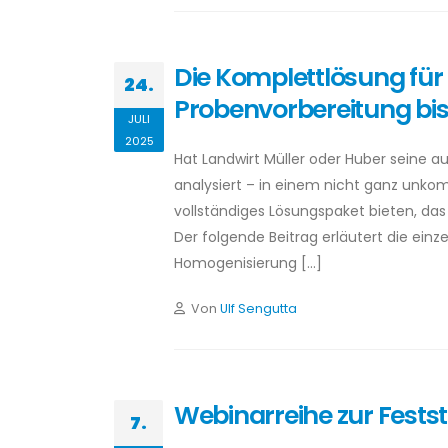
Die Komplettlösung für
24.
Probenvorbereitung bis
JULI
2025
Hat Landwirt Müller oder Huber seine 
analysiert – in einem nicht ganz unkom
vollständiges Lösungspaket bieten, da
Der folgende Beitrag erläutert die einz
Homogenisierung […]
Von
Ulf Sengutta
Webinarreihe zur Festst
7.