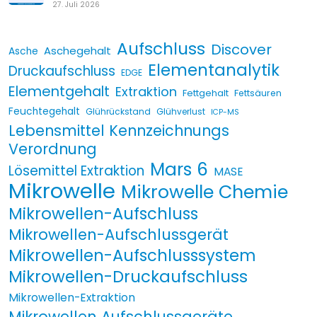
27. Juli 2026
Aufschluss
Discover
Aschegehalt
Asche
Elementanalytik
Druckaufschluss
EDGE
Elementgehalt
Extraktion
Fettgehalt
Fettsäuren
Feuchtegehalt
Glührückstand
Glühverlust
ICP-MS
Lebensmittel Kennzeichnungs
Verordnung
Mars 6
Lösemittel Extraktion
MASE
Mikrowelle
Mikrowelle Chemie
Mikrowellen-Aufschluss
Mikrowellen-Aufschlussgerät
Mikrowellen-Aufschlusssystem
Mikrowellen-Druckaufschluss
Mikrowellen-Extraktion
Mikrowellen Aufschlussgeräte