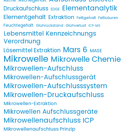
Asche
Elementanalytik
Druckaufschluss
EDGE
Elementgehalt
Extraktion
Fettgehalt
Fettsäuren
Feuchtegehalt
Glührückstand
Glühverlust
ICP-MS
Lebensmittel Kennzeichnungs
Verordnung
Mars 6
Lösemittel Extraktion
MASE
Mikrowelle
Mikrowelle Chemie
Mikrowellen-Aufschluss
Mikrowellen-Aufschlussgerät
Mikrowellen-Aufschlusssystem
Mikrowellen-Druckaufschluss
Mikrowellen-Extraktion
Mikrowellen Aufschlussgeräte
Mikrowellenaufschluss ICP
Mikrowellenaufschluss Prinzip