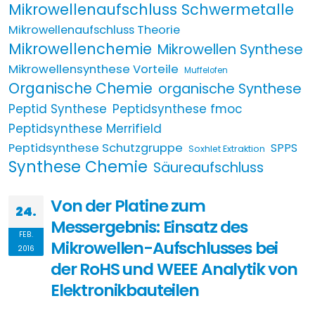
Mikrowellenaufschluss Schwermetalle
Mikrowellenaufschluss Theorie
Mikrowellenchemie
Mikrowellen Synthese
Mikrowellensynthese Vorteile
Muffelofen
Organische Chemie
organische Synthese
Peptid Synthese
Peptidsynthese fmoc
Peptidsynthese Merrifield
Peptidsynthese Schutzgruppe
SPPS
Soxhlet Extraktion
Synthese Chemie
Säureaufschluss
Von der Platine zum
24.
Messergebnis: Einsatz des
FEB.
Mikrowellen-Aufschlusses bei
2016
der RoHS und WEEE Analytik von
Elektronikbauteilen