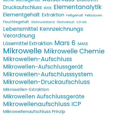
Asche
Elementanalytik
Druckaufschluss
EDGE
Elementgehalt
Extraktion
Fettgehalt
Fettsäuren
Feuchtegehalt
Glührückstand
Glühverlust
ICP-MS
Lebensmittel Kennzeichnungs
Verordnung
Mars 6
Lösemittel Extraktion
MASE
Mikrowelle
Mikrowelle Chemie
Mikrowellen-Aufschluss
Mikrowellen-Aufschlussgerät
Mikrowellen-Aufschlusssystem
Mikrowellen-Druckaufschluss
Mikrowellen-Extraktion
Mikrowellen Aufschlussgeräte
Mikrowellenaufschluss ICP
Mikrowellenaufschluss Prinzip