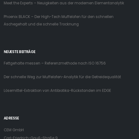
Meet the Experts – Neuigkeiten aus der modernen Elementanalytik
Phoenix BLACK – Der High-Tech Muffelofen für den schnellen
Aschegehalt und die schnelle Trocknung
NEUESTE BEITRÄGE
Fettgehalte messen – Referenzmethode nach ISO 16756
Der schnelle Weg zur Muffelofen-Analytik für die Getreidequalität
Lösemittel-Extraktion von Antibiotika-Rückstanden im EDGE
ADRESSE
CEM GmbH
Carl-Friedrich-Gauß-Straße 9