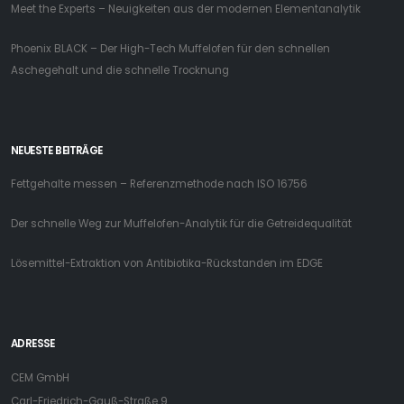
Meet the Experts – Neuigkeiten aus der modernen Elementanalytik
Phoenix BLACK – Der High-Tech Muffelofen für den schnellen
Aschegehalt und die schnelle Trocknung
NEUESTE BEITRÄGE
Fettgehalte messen – Referenzmethode nach ISO 16756
Der schnelle Weg zur Muffelofen-Analytik für die Getreidequalität
Lösemittel-Extraktion von Antibiotika-Rückstanden im EDGE
ADRESSE
CEM GmbH
Carl-Friedrich-Gauß-Straße 9