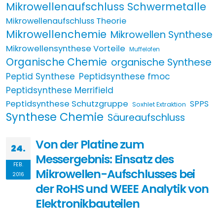
Mikrowellenaufschluss Schwermetalle
Mikrowellenaufschluss Theorie
Mikrowellenchemie
Mikrowellen Synthese
Mikrowellensynthese Vorteile
Muffelofen
Organische Chemie
organische Synthese
Peptid Synthese
Peptidsynthese fmoc
Peptidsynthese Merrifield
Peptidsynthese Schutzgruppe
SPPS
Soxhlet Extraktion
Synthese Chemie
Säureaufschluss
Von der Platine zum
24.
Messergebnis: Einsatz des
FEB.
Mikrowellen-Aufschlusses bei
2016
der RoHS und WEEE Analytik von
Elektronikbauteilen