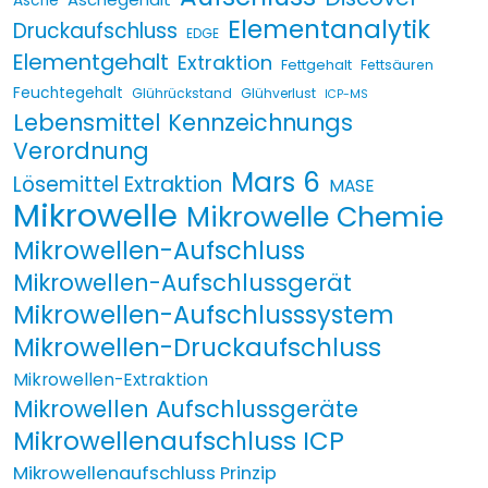
Asche
Elementanalytik
Druckaufschluss
EDGE
Elementgehalt
Extraktion
Fettgehalt
Fettsäuren
Feuchtegehalt
Glührückstand
Glühverlust
ICP-MS
Lebensmittel Kennzeichnungs
Verordnung
Mars 6
Lösemittel Extraktion
MASE
Mikrowelle
Mikrowelle Chemie
Mikrowellen-Aufschluss
Mikrowellen-Aufschlussgerät
Mikrowellen-Aufschlusssystem
Mikrowellen-Druckaufschluss
Mikrowellen-Extraktion
Mikrowellen Aufschlussgeräte
Mikrowellenaufschluss ICP
Mikrowellenaufschluss Prinzip