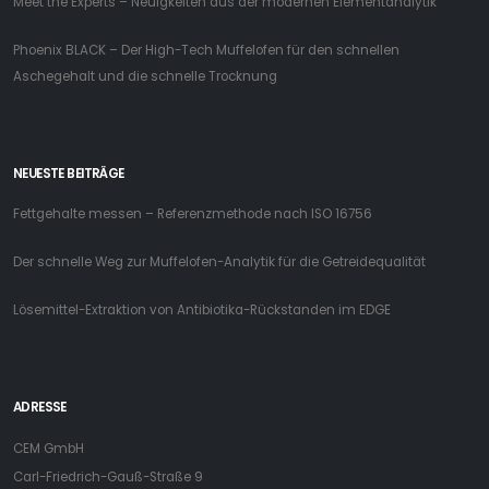
Meet the Experts – Neuigkeiten aus der modernen Elementanalytik
Phoenix BLACK – Der High-Tech Muffelofen für den schnellen
Aschegehalt und die schnelle Trocknung
NEUESTE BEITRÄGE
Fettgehalte messen – Referenzmethode nach ISO 16756
Der schnelle Weg zur Muffelofen-Analytik für die Getreidequalität
Lösemittel-Extraktion von Antibiotika-Rückstanden im EDGE
ADRESSE
CEM GmbH
Carl-Friedrich-Gauß-Straße 9