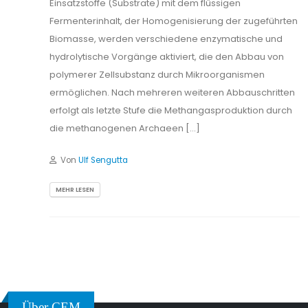
Einsatzstoffe (Substrate) mit dem flüssigen
Fermenterinhalt, der Homogenisierung der zugeführten
Biomasse, werden verschiedene enzymatische und
hydrolytische Vorgänge aktiviert, die den Abbau von
polymerer Zellsubstanz durch Mikroorganismen
ermöglichen. Nach mehreren weiteren Abbauschritten
erfolgt als letzte Stufe die Methangasproduktion durch
die methanogenen Archaeen […]
Von
Ulf Sengutta
MEHR LESEN
Über CEM