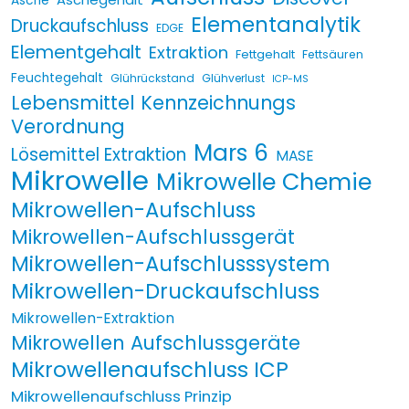
Asche
Elementanalytik
Druckaufschluss
EDGE
Elementgehalt
Extraktion
Fettgehalt
Fettsäuren
Feuchtegehalt
Glührückstand
Glühverlust
ICP-MS
Lebensmittel Kennzeichnungs
Verordnung
Mars 6
Lösemittel Extraktion
MASE
Mikrowelle
Mikrowelle Chemie
Mikrowellen-Aufschluss
Mikrowellen-Aufschlussgerät
Mikrowellen-Aufschlusssystem
Mikrowellen-Druckaufschluss
Mikrowellen-Extraktion
Mikrowellen Aufschlussgeräte
Mikrowellenaufschluss ICP
Mikrowellenaufschluss Prinzip