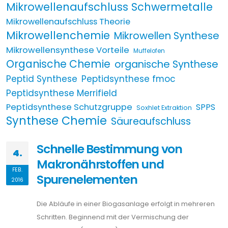
Mikrowellenaufschluss Schwermetalle
Mikrowellenaufschluss Theorie
Mikrowellenchemie
Mikrowellen Synthese
Mikrowellensynthese Vorteile
Muffelofen
Organische Chemie
organische Synthese
Peptid Synthese
Peptidsynthese fmoc
Peptidsynthese Merrifield
Peptidsynthese Schutzgruppe
SPPS
Soxhlet Extraktion
Synthese Chemie
Säureaufschluss
Schnelle Bestimmung von
4.
Makronährstoffen und
FEB.
Spurenelementen
2016
Die Abläufe in einer Biogasanlage erfolgt in mehreren
Schritten. Beginnend mit der Vermischung der