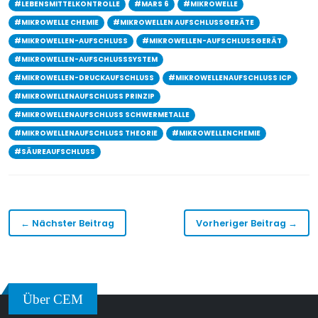
#LEBENSMITTELKONTROLLE
#MARS 6
#MIKROWELLE
#MIKROWELLE CHEMIE
#MIKROWELLEN AUFSCHLUSSGERÄTE
#MIKROWELLEN-AUFSCHLUSS
#MIKROWELLEN-AUFSCHLUSSGERÄT
#MIKROWELLEN-AUFSCHLUSSSYSTEM
#MIKROWELLEN-DRUCKAUFSCHLUSS
#MIKROWELLENAUFSCHLUSS ICP
#MIKROWELLENAUFSCHLUSS PRINZIP
#MIKROWELLENAUFSCHLUSS SCHWERMETALLE
#MIKROWELLENAUFSCHLUSS THEORIE
#MIKROWELLENCHEMIE
#SÄUREAUFSCHLUSS
← Nächster Beitrag
Vorheriger Beitrag →
Über CEM