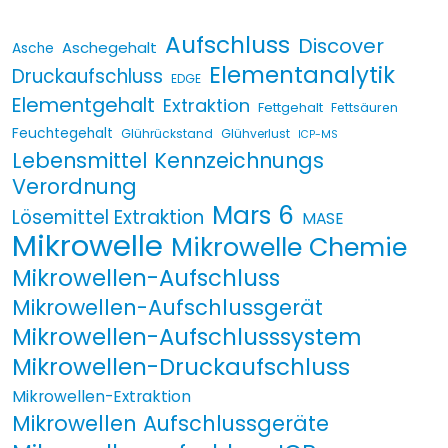
Aufschluss
Discover
Aschegehalt
Asche
Elementanalytik
Druckaufschluss
EDGE
Elementgehalt
Extraktion
Fettgehalt
Fettsäuren
Feuchtegehalt
Glührückstand
Glühverlust
ICP-MS
Lebensmittel Kennzeichnungs
Verordnung
Mars 6
Lösemittel Extraktion
MASE
Mikrowelle
Mikrowelle Chemie
Mikrowellen-Aufschluss
Mikrowellen-Aufschlussgerät
Mikrowellen-Aufschlusssystem
Mikrowellen-Druckaufschluss
Mikrowellen-Extraktion
Mikrowellen Aufschlussgeräte