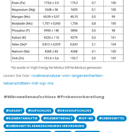
Lesen Sie hier:
routineanalyse-von-angereicherten-
lebensmitteln-mit-icp-ms
#Mikrowellenaufschluss
#Probenvorbereitung
#AGILENT
#AUFSCHLUSS
#DRUCKAUFSCHLUSS
#ELEMENTANALYTIK
#ELEMENTGEHALT
#ICP-MS
#LEBENSMITTEL
#LEBENSMITTEL KENNZEICHNUNGS VERORDNUNG