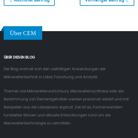
← Nächster Beitrag
Vorheriger Beitrag →
Über CEM
ÜBER DIESEN BLOG
Der Blog widmet sich den vielfältigen Anwendungen der
Mikrowellentechnik in Labor, Forschung und Analytik.
Themen wie Mikrowellenaufschluss, Mikrowellensynthese oder die
Bestimmung von Elementgehalten werden praxisnah erklärt und mit
Beispielen aus der Laborpraxis ergänzt. Ziel ist es, Fachanwendern
fundiertes Wissen und aktuelle Entwicklungen rund um die
Mikrowellentechnologie zu vermitteln.