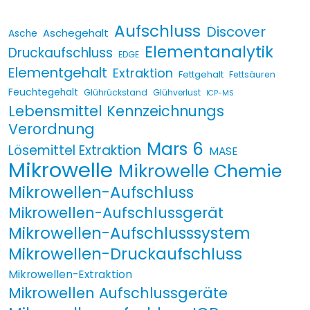
Aufschluss
Discover
Aschegehalt
Asche
Elementanalytik
Druckaufschluss
EDGE
Elementgehalt
Extraktion
Fettgehalt
Fettsäuren
Feuchtegehalt
Glührückstand
Glühverlust
ICP-MS
Lebensmittel Kennzeichnungs
Verordnung
Mars 6
Lösemittel Extraktion
MASE
Mikrowelle
Mikrowelle Chemie
Mikrowellen-Aufschluss
Mikrowellen-Aufschlussgerät
Mikrowellen-Aufschlusssystem
Mikrowellen-Druckaufschluss
Mikrowellen-Extraktion
Mikrowellen Aufschlussgeräte