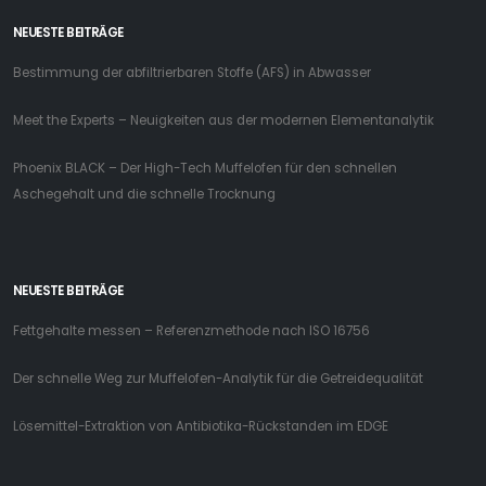
NEUESTE BEITRÄGE
Bestimmung der abfiltrierbaren Stoffe (AFS) in Abwasser
Meet the Experts – Neuigkeiten aus der modernen Elementanalytik
Phoenix BLACK – Der High-Tech Muffelofen für den schnellen
Aschegehalt und die schnelle Trocknung
NEUESTE BEITRÄGE
Fettgehalte messen – Referenzmethode nach ISO 16756
Der schnelle Weg zur Muffelofen-Analytik für die Getreidequalität
Lösemittel-Extraktion von Antibiotika-Rückstanden im EDGE