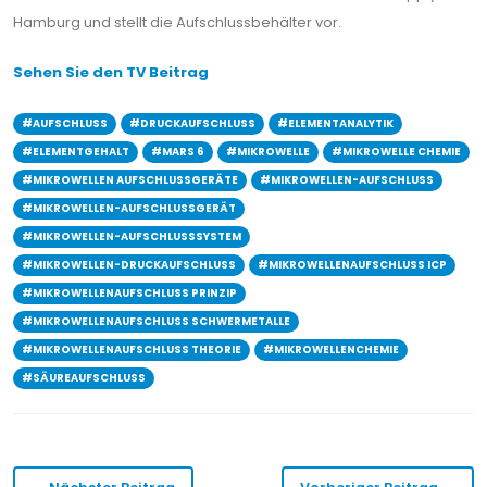
Hamburg und stellt die Aufschlussbehälter vor.
Sehen Sie den TV Beitrag
#AUFSCHLUSS
#DRUCKAUFSCHLUSS
#ELEMENTANALYTIK
#ELEMENTGEHALT
#MARS 6
#MIKROWELLE
#MIKROWELLE CHEMIE
#MIKROWELLEN AUFSCHLUSSGERÄTE
#MIKROWELLEN-AUFSCHLUSS
#MIKROWELLEN-AUFSCHLUSSGERÄT
#MIKROWELLEN-AUFSCHLUSSSYSTEM
#MIKROWELLEN-DRUCKAUFSCHLUSS
#MIKROWELLENAUFSCHLUSS ICP
#MIKROWELLENAUFSCHLUSS PRINZIP
#MIKROWELLENAUFSCHLUSS SCHWERMETALLE
#MIKROWELLENAUFSCHLUSS THEORIE
#MIKROWELLENCHEMIE
#SÄUREAUFSCHLUSS