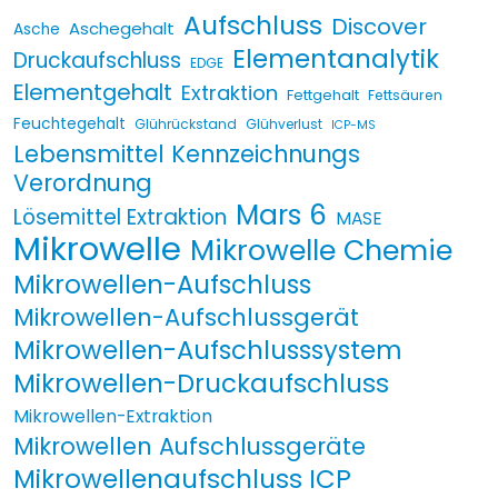
Aufschluss
Discover
Aschegehalt
Asche
Elementanalytik
Druckaufschluss
EDGE
Elementgehalt
Extraktion
Fettgehalt
Fettsäuren
Feuchtegehalt
Glührückstand
Glühverlust
ICP-MS
Lebensmittel Kennzeichnungs
Verordnung
Mars 6
Lösemittel Extraktion
MASE
Mikrowelle
Mikrowelle Chemie
Mikrowellen-Aufschluss
Mikrowellen-Aufschlussgerät
Mikrowellen-Aufschlusssystem
Mikrowellen-Druckaufschluss
Mikrowellen-Extraktion
Mikrowellen Aufschlussgeräte
Mikrowellenaufschluss ICP