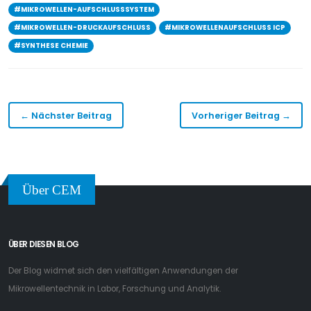
#MIKROWELLEN-AUFSCHLUSSSYSTEM
#MIKROWELLEN-DRUCKAUFSCHLUSS
#MIKROWELLENAUFSCHLUSS ICP
#SYNTHESE CHEMIE
← Nächster Beitrag
Vorheriger Beitrag →
Über CEM
ÜBER DIESEN BLOG
Der Blog widmet sich den vielfältigen Anwendungen der
Mikrowellentechnik in Labor, Forschung und Analytik.