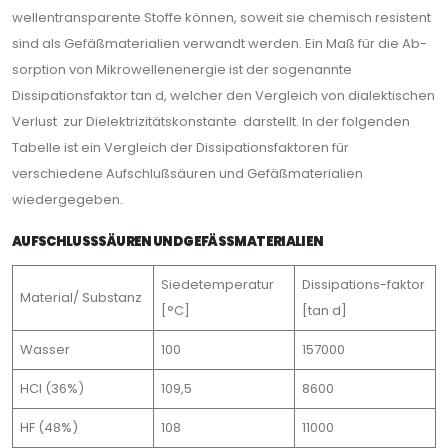
wellentransparente Stoffe können, soweit sie chemisch resistent
sind als Gefäßmaterialien verwandt werden. Ein Maß für die Ab­
sorption von Mikrowellenenergie ist der sogenannte
Dissipationsfaktor tan d, welcher den Vergleich von dialektischen
Verlust zur Dielektrizitätskonstante darstellt. In der folgenden
Tabelle ist ein Vergleich der Dissipationsfaktoren für
verschiedene Aufschlußsäuren und Ge­fäßmaterialien
wiedergegeben.
AUFSCHLUSSSÄUREN UND GEFÄSSMATERIALIEN
Siedetemperatur
Dissipations-faktor
Material/ Substanz
[°C]
[tan d]
Wasser
100
157000
HCl (36%)
109,5
8600
HF (48%)
108
11000