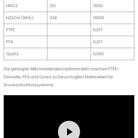
HNO3
120
11000
H2SO4 (96%)
338
13500
PTFE
0,017
PFA
0,017
Quarz
0,005
Die geringen Mikrowellenabsorptionsraten machen PTFE-
Derivate, PFA und Quarz zu bevorzugten Materialien für
Druckaufschlusssysteme.