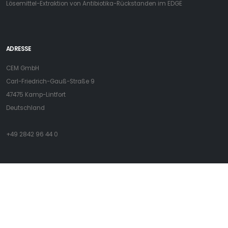
Lösemittel-Extraktion von Antibiotika-Rückstanden im EDGE
ADRESSE
CEM GmbH
Carl-Friedrich-Gauß-Straße 9
47475 Kamp-Lintfort
Deutschland
+49 2842 96 44 0