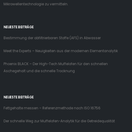
Mikrowellentechnologie zu vermitteln.
NEUESTE BEITRÄGE
Bestimmung der abfiltrierbaren Stoffe (AFS) in Abwasser
Meet the Experts – Neuigkeiten aus der modernen Elementanalytik
Phoenix BLACK – Der High-Tech Muffelofen für den schnellen
Aschegehalt und die schnelle Trocknung
NEUESTE BEITRÄGE
Fettgehalte messen – Referenzmethode nach ISO 16756
Der schnelle Weg zur Muffelofen-Analytik für die Getreidequalität