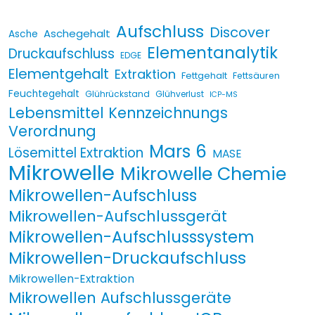
Aufschluss
Discover
Aschegehalt
Asche
Elementanalytik
Druckaufschluss
EDGE
Elementgehalt
Extraktion
Fettgehalt
Fettsäuren
Feuchtegehalt
Glührückstand
Glühverlust
ICP-MS
Lebensmittel Kennzeichnungs
Verordnung
Mars 6
Lösemittel Extraktion
MASE
Mikrowelle
Mikrowelle Chemie
Mikrowellen-Aufschluss
Mikrowellen-Aufschlussgerät
Mikrowellen-Aufschlusssystem
Mikrowellen-Druckaufschluss
Mikrowellen-Extraktion
Mikrowellen Aufschlussgeräte