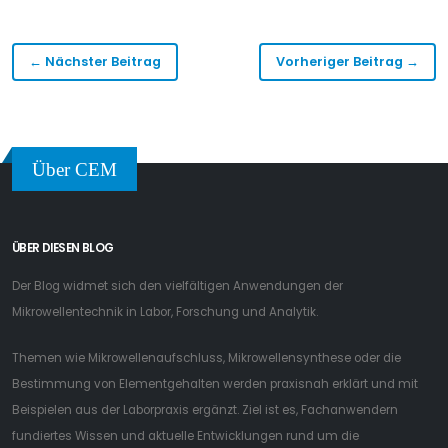
← Nächster Beitrag
Vorheriger Beitrag →
Über CEM
ÜBER DIESEN BLOG
Der Blog widmet sich den vielfältigen Anwendungen der
Mikrowellentechnik in Labor, Forschung und Analytik.
Themen wie Mikrowellenaufschluss, Mikrowellensynthese oder die
Bestimmung von Elementgehalten werden praxisnah erklärt und mit
Beispielen aus der Laborpraxis ergänzt. Ziel ist es, Fachanwendern
fundiertes Wissen und aktuelle Entwicklungen rund um die