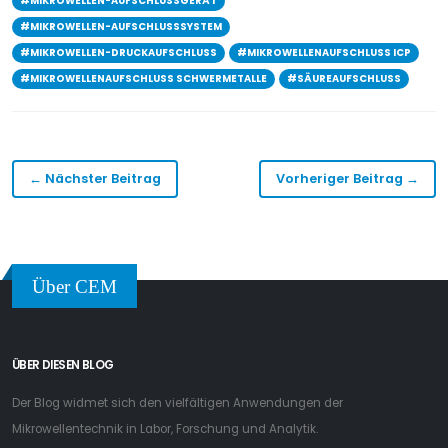
#MIKROWELLEN-AUFSCHLUSSGERÄT
#MIKROWELLEN-AUFSCHLUSSSYSTEM
#MIKROWELLEN-DRUCKAUFSCHLUSS
#MIKROWELLENAUFSCHLUSS ICP
#MIKROWELLENAUFSCHLUSS SCHWERMETALLE
#SÄUREAUFSCHLUSS
← Nächster Beitrag
Vorheriger Beitrag →
Über CEM
ÜBER DIESEN BLOG
Der Blog widmet sich den vielfältigen Anwendungen der
Mikrowellentechnik in Labor, Forschung und Analytik.