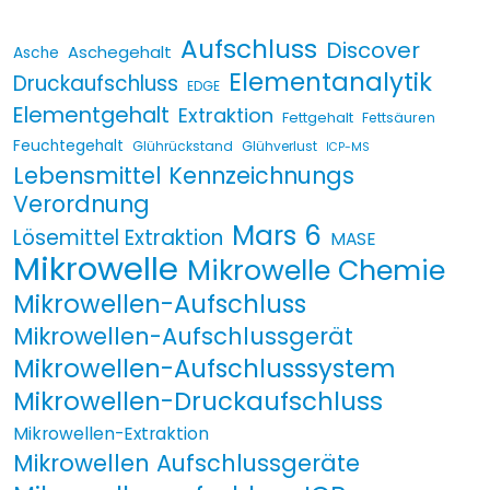
Aufschluss
Discover
Aschegehalt
Asche
Elementanalytik
Druckaufschluss
EDGE
Elementgehalt
Extraktion
Fettgehalt
Fettsäuren
Feuchtegehalt
Glührückstand
Glühverlust
ICP-MS
Lebensmittel Kennzeichnungs
Verordnung
Mars 6
Lösemittel Extraktion
MASE
Mikrowelle
Mikrowelle Chemie
Mikrowellen-Aufschluss
Mikrowellen-Aufschlussgerät
Mikrowellen-Aufschlusssystem
Mikrowellen-Druckaufschluss
Mikrowellen-Extraktion
Mikrowellen Aufschlussgeräte