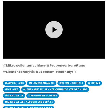
#Mikrowellenaufschluss
#Probenvorbereitung
#Elementanalytik
#Lebensmittelanalytik
#AUFSCHLUSS
#ELEMENTANALYTIK
#ELEMENTGEHALT
#ICP-MS
#ICP-OES
#LEBENSMITTEL KENNZEICHNUNGS VERORDNUNG
#MIKROWELLE
#MIKROWELLE CHEMIE
#MIKROWELLEN AUFSCHLUSSGERÄTE