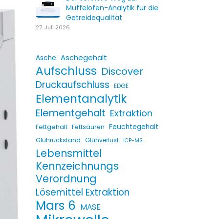
Muffelofen-Analytik für die
Getreidequalität
27. Juli 2026
Aschegehalt
Asche
Aufschluss
Discover
Druckaufschluss
EDGE
Elementanalytik
Elementgehalt
Extraktion
Fettgehalt
Feuchtegehalt
Fettsäuren
Glührückstand
Glühverlust
ICP-MS
Lebensmittel
Kennzeichnungs
Verordnung
Lösemittel Extraktion
Mars 6
MASE