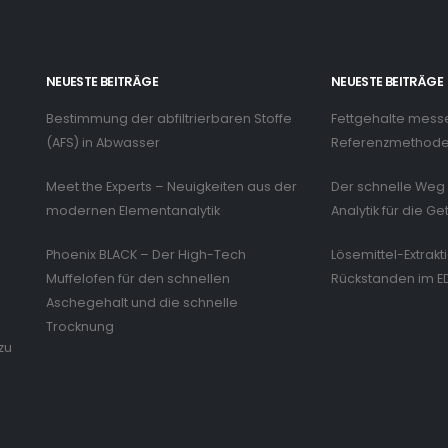
NEUESTE BEITRÄGE
NEUESTE BEITRÄGE
Bestimmung der abfiltrierbaren Stoffe
Fettgehalte mess
n
(AFS) in Abwasser
Referenzmethode 
Meet the Experts – Neuigkeiten aus der
Der schnelle Weg 
modernen Elementanalytik
Analytik für die Ge
Phoenix BLACK – Der High-Tech
Lösemittel-Extrakt
Muffelofen für den schnellen
Rückstanden im E
Aschegehalt und die schnelle
Trocknung
zu