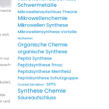
Schwermetalle
agmente
Mikrowellenaufschluss Theorie
Mikrowellenchemie
Mikrowellen Synthese
Mikrowellensynthese Vorteile
e sich
Muffelofen
Organische Chemie
organische Synthese
Peptid Synthese
ht nur
Peptidsynthese fmoc
tausch
Peptidsynthese Merrifield
Peptidsynthese Schutzgruppe
uziert,
SPPS
Soxhlet Extraktion
Synthese Chemie
das
Säureaufschluss
er und