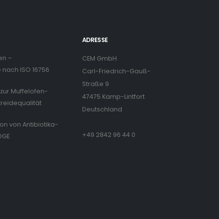
ADRESSE
en –
CEM GmbH
nach ISO 16756
Carl-Friedrich-Gauß-
Straße 9
zur Muffelofen-
47475 Kamp-Lintfort
treidequalität
Deutschland
ion von Antibiotika-
+49 2842 96 44 0
DGE