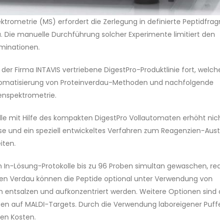
ektrometrie (MS) erfordert die Zerlegung in definierte Peptidfr
Die manuelle Durchführung solcher Experimente limitiert den
aminationen.
der Firma INTAVIS vertriebene DigestPro-Produktlinie fort, welch
Automatisierung von Proteinverdau-Methoden und nachfolgende
enspektrometrie.
le mit Hilfe des kompakten DigestPro Vollautomaten erhöht nic
se und ein speziell entwickeltes Verfahren zum Reagenzien-Aus
iten.
h In-Lösung-Protokolle bis zu 96 Proben simultan gewaschen, red
 den Verdau können die Peptide optional unter Verwendung von
 entsalzen und aufkonzentriert werden. Weitere Optionen sind 
ten auf MALDI-Targets. Durch die Verwendung laboreigener Puff
en Kosten.