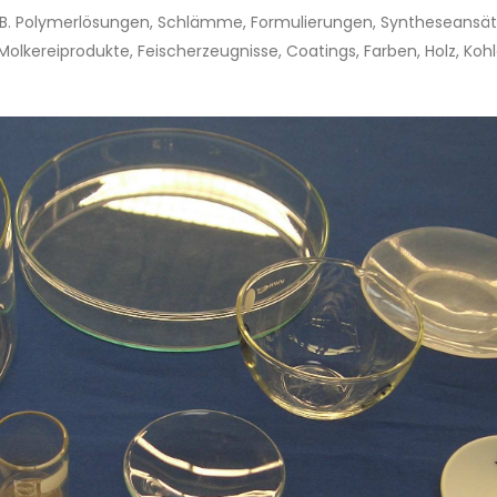
. B. Polymerlösungen, Schlämme, Formulierungen, Syntheseansät
Molkereiprodukte, Feischerzeugnisse, Coatings, Farben, Holz, Koh