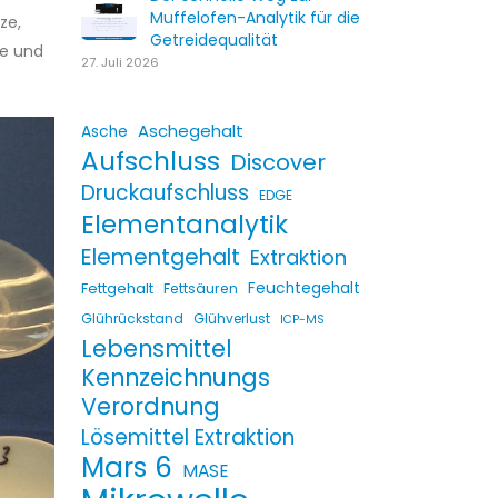
Muffelofen-Analytik für die
ze,
Getreidequalität
le und
27. Juli 2026
Aschegehalt
Asche
Aufschluss
Discover
Druckaufschluss
EDGE
Elementanalytik
Elementgehalt
Extraktion
Fettgehalt
Feuchtegehalt
Fettsäuren
Glührückstand
Glühverlust
ICP-MS
Lebensmittel
Kennzeichnungs
Verordnung
Lösemittel Extraktion
Mars 6
MASE