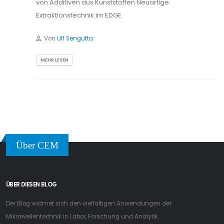
von Additiven aus Kunststoffen Neuartige
Extraktionstechnik im EDGE
Von
Ulf Sengutta
MEHR LESEN
Über CEM
ÜBER DIESEN BLOG
Der Blog widmet sich den vielfältigen Anwendungen der
Mikrowellentechnik in Labor, Forschung und Analytik.