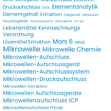
Asche
Elementanalytik
Druckaufschluss
EDGE
Elementgehalt
Extraktion
Fettgehalt
Fettsäuren
Feuchtegehalt
Glührückstand
Glühverlust
ICP-MS
Lebensmittel Kennzeichnungs
Verordnung
Mars 6
Lösemittel Extraktion
MASE
Mikrowelle
Mikrowelle Chemie
Mikrowellen-Aufschluss
Mikrowellen-Aufschlussgerät
Mikrowellen-Aufschlusssystem
Mikrowellen-Druckaufschluss
Mikrowellen-Extraktion
Mikrowellen Aufschlussgeräte
Mikrowellenaufschluss ICP
Mikrowellenaufschluss Prinzip