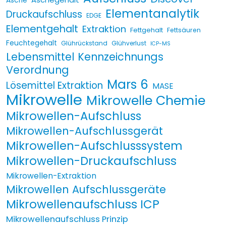
Asche
Elementanalytik
Druckaufschluss
EDGE
Elementgehalt
Extraktion
Fettgehalt
Fettsäuren
Feuchtegehalt
Glührückstand
Glühverlust
ICP-MS
Lebensmittel Kennzeichnungs
Verordnung
Mars 6
Lösemittel Extraktion
MASE
Mikrowelle
Mikrowelle Chemie
Mikrowellen-Aufschluss
Mikrowellen-Aufschlussgerät
Mikrowellen-Aufschlusssystem
Mikrowellen-Druckaufschluss
Mikrowellen-Extraktion
Mikrowellen Aufschlussgeräte
Mikrowellenaufschluss ICP
Mikrowellenaufschluss Prinzip