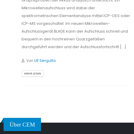
Graphitproben der Akkus analytisch untersucht. Ein
Mikrowellenaufschluss wird dabei der
spektrometrischen Elementanalyse mittel ICP-OES oder
ICP-MS vorgeschaltet. Im neuen Mikrowellen-
Aufschlussgerät BLADE kann der Aufschluss schnell und
bequem in den hochreinen Quarzgefäßen
durchgeführt werden und der Aufschlussfortschritt […]
Von
Ulf Sengutta
MEHR LESEN
Über CEM