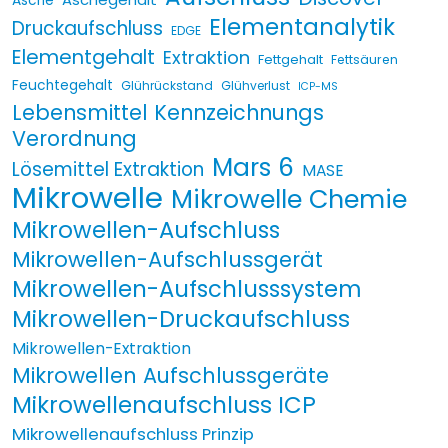
Asche
Elementanalytik
Druckaufschluss
EDGE
Elementgehalt
Extraktion
Fettgehalt
Fettsäuren
Feuchtegehalt
Glührückstand
Glühverlust
ICP-MS
Lebensmittel Kennzeichnungs
Verordnung
Mars 6
Lösemittel Extraktion
MASE
Mikrowelle
Mikrowelle Chemie
Mikrowellen-Aufschluss
Mikrowellen-Aufschlussgerät
Mikrowellen-Aufschlusssystem
Mikrowellen-Druckaufschluss
Mikrowellen-Extraktion
Mikrowellen Aufschlussgeräte
Mikrowellenaufschluss ICP
Mikrowellenaufschluss Prinzip