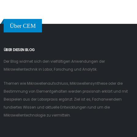
Über CEM
ÜBER DIESEN BLOG
Der Blog widmet sich den vielfältigen Anwendungen der
Mikrowellentechnik in Labor, Forschung und Analytik.
Themen wie Mikrowellenaufschluss, Mikrowellensynthese oder die
Bestimmung von Elementgehalten werden praxisnah erklärt und mit
Beispielen aus der Laborpraxis ergänzt. Ziel ist es, Fachanwendern
fundiertes Wissen und aktuelle Entwicklungen rund um die
Mikrowellentechnologie zu vermitteln.