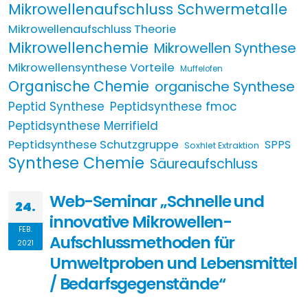
Mikrowellenaufschluss Schwermetalle
Mikrowellenaufschluss Theorie
Mikrowellenchemie
Mikrowellen Synthese
Mikrowellensynthese Vorteile
Muffelofen
Organische Chemie
organische Synthese
Peptid Synthese
Peptidsynthese fmoc
Peptidsynthese Merrifield
Peptidsynthese Schutzgruppe
SPPS
Soxhlet Extraktion
Synthese Chemie
Säureaufschluss
Web-Seminar „Schnelle und
24.
innovative Mikrowellen-
FEB.
Aufschlussmethoden für
2021
Umweltproben und Lebensmittel
/ Bedarfsgegenstände“