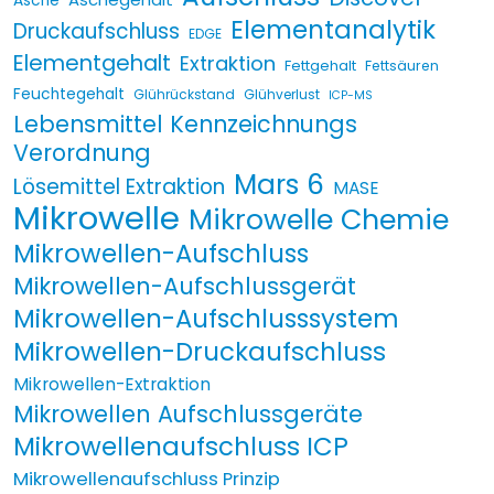
Asche
Elementanalytik
Druckaufschluss
EDGE
Elementgehalt
Extraktion
Fettgehalt
Fettsäuren
Feuchtegehalt
Glührückstand
Glühverlust
ICP-MS
Lebensmittel Kennzeichnungs
Verordnung
Mars 6
Lösemittel Extraktion
MASE
Mikrowelle
Mikrowelle Chemie
Mikrowellen-Aufschluss
Mikrowellen-Aufschlussgerät
Mikrowellen-Aufschlusssystem
Mikrowellen-Druckaufschluss
Mikrowellen-Extraktion
Mikrowellen Aufschlussgeräte
Mikrowellenaufschluss ICP
Mikrowellenaufschluss Prinzip