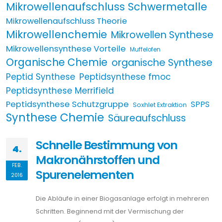
Mikrowellenaufschluss Schwermetalle
Mikrowellenaufschluss Theorie
Mikrowellenchemie
Mikrowellen Synthese
Mikrowellensynthese Vorteile
Muffelofen
Organische Chemie
organische Synthese
Peptid Synthese
Peptidsynthese fmoc
Peptidsynthese Merrifield
Peptidsynthese Schutzgruppe
SPPS
Soxhlet Extraktion
Synthese Chemie
Säureaufschluss
Schnelle Bestimmung von
4.
Makronährstoffen und
FEB.
Spurenelementen
2016
Die Abläufe in einer Biogasanlage erfolgt in mehreren
Schritten. Beginnend mit der Vermischung der