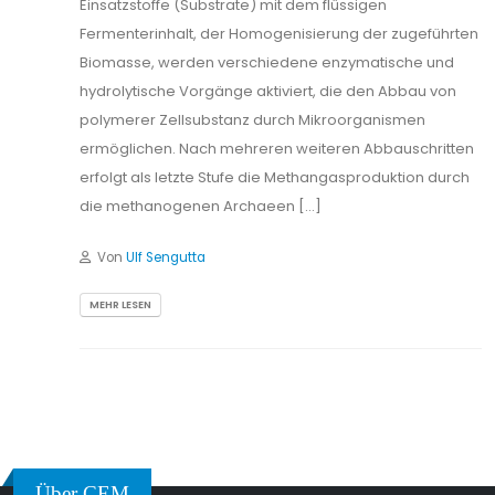
Einsatzstoffe (Substrate) mit dem flüssigen
Fermenterinhalt, der Homogenisierung der zugeführten
Biomasse, werden verschiedene enzymatische und
hydrolytische Vorgänge aktiviert, die den Abbau von
polymerer Zellsubstanz durch Mikroorganismen
ermöglichen. Nach mehreren weiteren Abbauschritten
erfolgt als letzte Stufe die Methangasproduktion durch
die methanogenen Archaeen […]
Von
Ulf Sengutta
MEHR LESEN
Über CEM