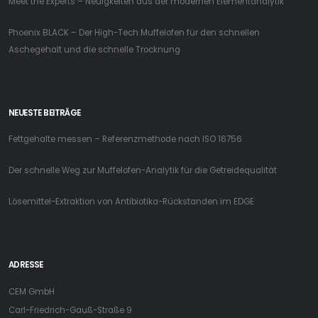
Meet the Experts – Neuigkeiten aus der modernen Elementanalytik
Phoenix BLACK – Der High-Tech Muffelofen für den schnellen
Aschegehalt und die schnelle Trocknung
NEUESTE BEITRÄGE
Fettgehalte messen – Referenzmethode nach ISO 16756
Der schnelle Weg zur Muffelofen-Analytik für die Getreidequalität
Lösemittel-Extraktion von Antibiotika-Rückstanden im EDGE
ADRESSE
CEM GmbH
Carl-Friedrich-Gauß-Straße 9