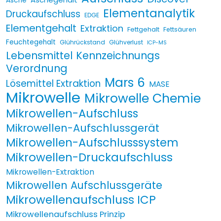
Asche
Elementanalytik
Druckaufschluss
EDGE
Elementgehalt
Extraktion
Fettgehalt
Fettsäuren
Feuchtegehalt
Glührückstand
Glühverlust
ICP-MS
Lebensmittel Kennzeichnungs
Verordnung
Mars 6
Lösemittel Extraktion
MASE
Mikrowelle
Mikrowelle Chemie
Mikrowellen-Aufschluss
Mikrowellen-Aufschlussgerät
Mikrowellen-Aufschlusssystem
Mikrowellen-Druckaufschluss
Mikrowellen-Extraktion
Mikrowellen Aufschlussgeräte
Mikrowellenaufschluss ICP
Mikrowellenaufschluss Prinzip