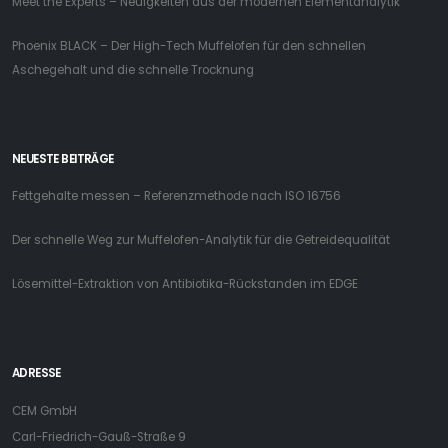
Meet the Experts – Neuigkeiten aus der modernen Elementanalytik
Phoenix BLACK – Der High-Tech Muffelofen für den schnellen
Aschegehalt und die schnelle Trocknung
NEUESTE BEITRÄGE
Fettgehalte messen – Referenzmethode nach ISO 16756
Der schnelle Weg zur Muffelofen-Analytik für die Getreidequalität
Lösemittel-Extraktion von Antibiotika-Rückstanden im EDGE
ADRESSE
CEM GmbH
Carl-Friedrich-Gauß-Straße 9