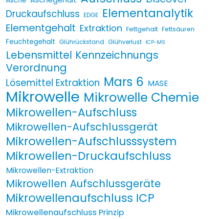
Asche
Elementanalytik
Druckaufschluss
EDGE
Elementgehalt
Extraktion
Fettgehalt
Fettsäuren
Feuchtegehalt
Glührückstand
Glühverlust
ICP-MS
Lebensmittel Kennzeichnungs
Verordnung
Mars 6
Lösemittel Extraktion
MASE
Mikrowelle
Mikrowelle Chemie
Mikrowellen-Aufschluss
Mikrowellen-Aufschlussgerät
Mikrowellen-Aufschlusssystem
Mikrowellen-Druckaufschluss
Mikrowellen-Extraktion
Mikrowellen Aufschlussgeräte
Mikrowellenaufschluss ICP
Mikrowellenaufschluss Prinzip