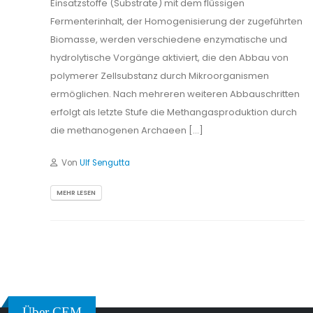
Einsatzstoffe (Substrate) mit dem flüssigen
Fermenterinhalt, der Homogenisierung der zugeführten
Biomasse, werden verschiedene enzymatische und
hydrolytische Vorgänge aktiviert, die den Abbau von
polymerer Zellsubstanz durch Mikroorganismen
ermöglichen. Nach mehreren weiteren Abbauschritten
erfolgt als letzte Stufe die Methangasproduktion durch
die methanogenen Archaeen […]
Von
Ulf Sengutta
MEHR LESEN
Über CEM