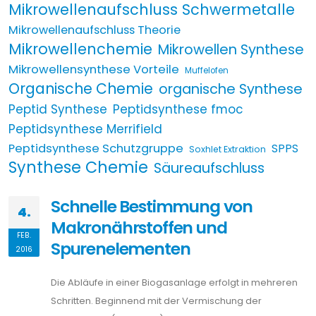
Mikrowellenaufschluss Schwermetalle
Mikrowellenaufschluss Theorie
Mikrowellenchemie
Mikrowellen Synthese
Mikrowellensynthese Vorteile
Muffelofen
Organische Chemie
organische Synthese
Peptid Synthese
Peptidsynthese fmoc
Peptidsynthese Merrifield
Peptidsynthese Schutzgruppe
SPPS
Soxhlet Extraktion
Synthese Chemie
Säureaufschluss
Schnelle Bestimmung von
4.
Makronährstoffen und
FEB.
Spurenelementen
2016
Die Abläufe in einer Biogasanlage erfolgt in mehreren
Schritten. Beginnend mit der Vermischung der