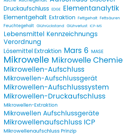
Asche
Elementanalytik
Druckaufschluss
EDGE
Elementgehalt
Extraktion
Fettgehalt
Fettsäuren
Feuchtegehalt
Glührückstand
Glühverlust
ICP-MS
Lebensmittel Kennzeichnungs
Verordnung
Mars 6
Lösemittel Extraktion
MASE
Mikrowelle
Mikrowelle Chemie
Mikrowellen-Aufschluss
Mikrowellen-Aufschlussgerät
Mikrowellen-Aufschlusssystem
Mikrowellen-Druckaufschluss
Mikrowellen-Extraktion
Mikrowellen Aufschlussgeräte
Mikrowellenaufschluss ICP
Mikrowellenaufschluss Prinzip