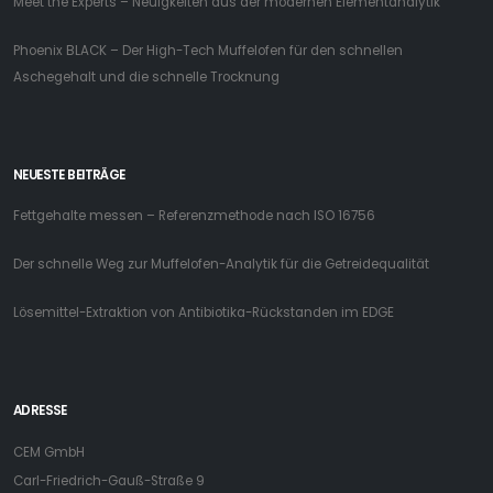
Meet the Experts – Neuigkeiten aus der modernen Elementanalytik
Phoenix BLACK – Der High-Tech Muffelofen für den schnellen
Aschegehalt und die schnelle Trocknung
NEUESTE BEITRÄGE
Fettgehalte messen – Referenzmethode nach ISO 16756
Der schnelle Weg zur Muffelofen-Analytik für die Getreidequalität
Lösemittel-Extraktion von Antibiotika-Rückstanden im EDGE
ADRESSE
CEM GmbH
Carl-Friedrich-Gauß-Straße 9