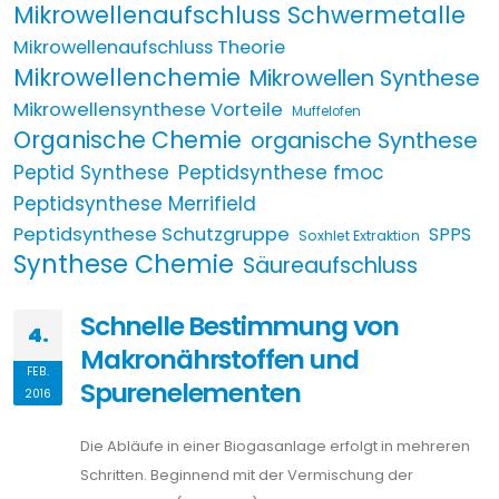
Mikrowellenaufschluss Schwermetalle
Mikrowellenaufschluss Theorie
Mikrowellenchemie
Mikrowellen Synthese
Mikrowellensynthese Vorteile
Muffelofen
Organische Chemie
organische Synthese
Peptid Synthese
Peptidsynthese fmoc
Peptidsynthese Merrifield
Peptidsynthese Schutzgruppe
SPPS
Soxhlet Extraktion
Synthese Chemie
Säureaufschluss
Schnelle Bestimmung von
4.
Makronährstoffen und
FEB.
Spurenelementen
2016
Die Abläufe in einer Biogasanlage erfolgt in mehreren
Schritten. Beginnend mit der Vermischung der