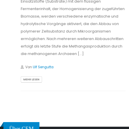
Einsatzstoffe (Substrate) mit dem flüssigen
Fermenterinhalt, der Homogenisierung der zugeführten
Biomasse, werden verschiedene enzymatische und
hydrolytische Vorgänge aktiviert, die den Abbau von
polymerer Zellsubstanz durch Mikroorganismen
ermöglichen. Nach mehreren weiteren Abbauschritten
erfolgt als letzte Stufe die Methangasproduktion durch
die methanogenen Archaeen […]
Von
Ulf Sengutta
MEHR LESEN
Über CEM