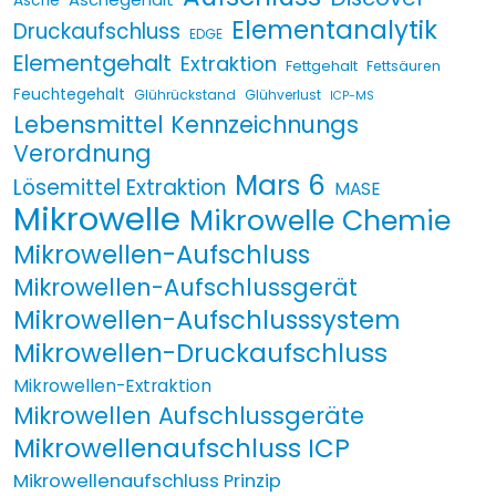
Asche
Elementanalytik
Druckaufschluss
EDGE
Elementgehalt
Extraktion
Fettgehalt
Fettsäuren
Feuchtegehalt
Glührückstand
Glühverlust
ICP-MS
Lebensmittel Kennzeichnungs
Verordnung
Mars 6
Lösemittel Extraktion
MASE
Mikrowelle
Mikrowelle Chemie
Mikrowellen-Aufschluss
Mikrowellen-Aufschlussgerät
Mikrowellen-Aufschlusssystem
Mikrowellen-Druckaufschluss
Mikrowellen-Extraktion
Mikrowellen Aufschlussgeräte
Mikrowellenaufschluss ICP
Mikrowellenaufschluss Prinzip