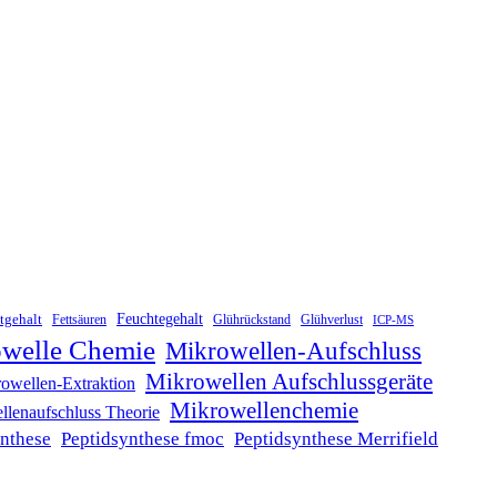
Feuchtegehalt
tgehalt
Fettsäuren
Glührückstand
Glühverlust
ICP-MS
welle Chemie
Mikrowellen-Aufschluss
Mikrowellen Aufschlussgeräte
owellen-Extraktion
Mikrowellenchemie
lenaufschluss Theorie
ynthese
Peptidsynthese fmoc
Peptidsynthese Merrifield