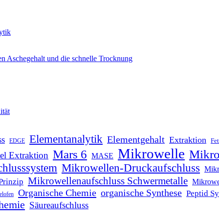
ytik
n Aschegehalt und die schnelle Trocknung
ität
Elementanalytik
ss
Elementgehalt
Extraktion
EDGE
Fet
Mikrowelle
Mikro
Mars 6
el Extraktion
MASE
chlusssystem
Mikrowellen-Druckaufschluss
Mikr
Mikrowellenaufschluss Schwermetalle
Prinzip
Mikrowel
Organische Chemie
organische Synthese
Peptid S
elofen
hemie
Säureaufschluss