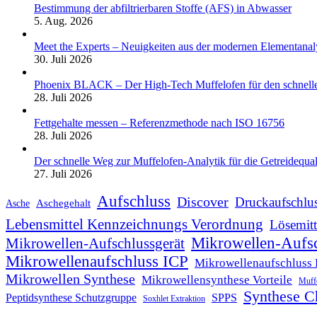
Bestimmung der abfiltrierbaren Stoffe (AFS) in Abwasser
5. Aug. 2026
Meet the Experts – Neuigkeiten aus der modernen Elementanal
30. Juli 2026
Phoenix BLACK – Der High-Tech Muffelofen für den schnelle
28. Juli 2026
Fettgehalte messen – Referenzmethode nach ISO 16756
28. Juli 2026
Der schnelle Weg zur Muffelofen-Analytik für die Getreidequal
27. Juli 2026
Aufschluss
Discover
Druckaufschlu
Aschegehalt
Asche
Lebensmittel Kennzeichnungs Verordnung
Lösemitt
Mikrowellen-Aufs
Mikrowellen-Aufschlussgerät
Mikrowellenaufschluss ICP
Mikrowellenaufschluss 
Mikrowellen Synthese
Mikrowellensynthese Vorteile
Muff
Synthese C
Peptidsynthese Schutzgruppe
SPPS
Soxhlet Extraktion