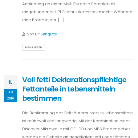
Anbindung an einen Multi Purpose Sampler mit
eingebundener HPLC sehr interessant macht. Während
eine Probe in der […]
Von
Ulf Sengutta
MEHR LESEN
Voll fett! Deklarationspflichtige
1.
Fettanteile in Lebensmitteln
FEB.
bestimmen
2016
Die Bestimmung des Fettsäuremusters in Lebensmitteln
ist mühevoll und langwierig. Mit der Kombination einer
Discover Mikrowelle mit GC-FID und MPS Probengeber
werden die Gehalte an gesättigten und ungesättigten