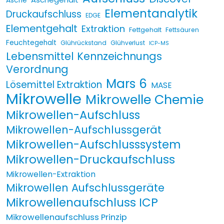
Asche
Elementanalytik
Druckaufschluss
EDGE
Elementgehalt
Extraktion
Fettgehalt
Fettsäuren
Feuchtegehalt
Glührückstand
Glühverlust
ICP-MS
Lebensmittel Kennzeichnungs
Verordnung
Mars 6
Lösemittel Extraktion
MASE
Mikrowelle
Mikrowelle Chemie
Mikrowellen-Aufschluss
Mikrowellen-Aufschlussgerät
Mikrowellen-Aufschlusssystem
Mikrowellen-Druckaufschluss
Mikrowellen-Extraktion
Mikrowellen Aufschlussgeräte
Mikrowellenaufschluss ICP
Mikrowellenaufschluss Prinzip