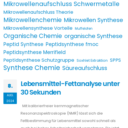
Mikrowellenaufschluss Schwermetalle
Mikrowellenaufschluss Theorie
Mikrowellenchemie
Mikrowellen Synthese
Mikrowellensynthese Vorteile
Muffelofen
Organische Chemie
organische Synthese
Peptid Synthese
Peptidsynthese fmoc
Peptidsynthese Merrifield
Peptidsynthese Schutzgruppe
SPPS
Soxhlet Extraktion
Synthese Chemie
Säureaufschluss
Lebensmittel-Fettanalyse unter
8.
30 Sekunden
AUG.
2024
Mit kalibrierfreier kernmagnetischer
Resonanzspektroskopie (NMR) lässt sich die
Fettbestimmung für Lebensmittel sowohl schnell als