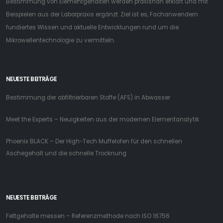
Bestimmung von Elementgehalten werden praxisnah erklärt und mit
Beispielen aus der Laborpraxis ergänzt. Ziel ist es, Fachanwendern
fundiertes Wissen und aktuelle Entwicklungen rund um die
Mikrowellentechnologie zu vermitteln.
NEUESTE BEITRÄGE
Bestimmung der abfiltrierbaren Stoffe (AFS) in Abwasser
Meet the Experts – Neuigkeiten aus der modernen Elementanalytik
Phoenix BLACK – Der High-Tech Muffelofen für den schnellen
Aschegehalt und die schnelle Trocknung
NEUESTE BEITRÄGE
Fettgehalte messen – Referenzmethode nach ISO 16756