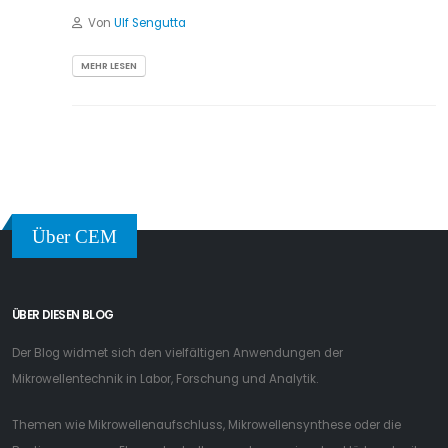
Von
Ulf Sengutta
MEHR LESEN
Über CEM
ÜBER DIESEN BLOG
Der Blog widmet sich den vielfältigen Anwendungen der
Mikrowellentechnik in Labor, Forschung und Analytik.
Themen wie Mikrowellenaufschluss, Mikrowellensynthese oder die