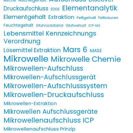
Asche
Elementanalytik
Druckaufschluss
EDGE
Elementgehalt
Extraktion
Fettgehalt
Fettsäuren
Feuchtegehalt
Glührückstand
Glühverlust
ICP-MS
Lebensmittel Kennzeichnungs
Verordnung
Mars 6
Lösemittel Extraktion
MASE
Mikrowelle
Mikrowelle Chemie
Mikrowellen-Aufschluss
Mikrowellen-Aufschlussgerät
Mikrowellen-Aufschlusssystem
Mikrowellen-Druckaufschluss
Mikrowellen-Extraktion
Mikrowellen Aufschlussgeräte
Mikrowellenaufschluss ICP
Mikrowellenaufschluss Prinzip