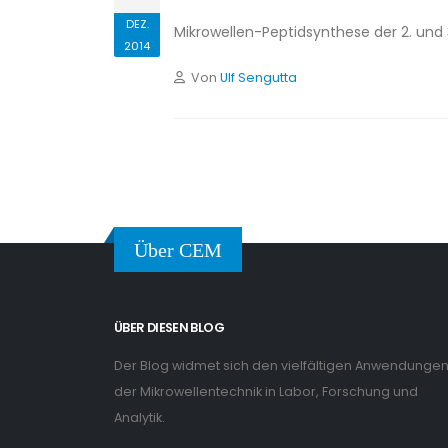
DEZ.
Mikrowellen-Peptidsynthese der 2. und 
2014
Von
Ulf Sengutta
Über CEM
ÜBER DIESEN BLOG
Der Blog widmet sich den vielfältigen Anwendunge
der Mikrowellentechnik in Labor, Forschung und
Analytik.