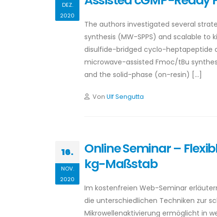
Assisted cGMP-Ready Pro
DEZ.
2020
The authors investigated several stra
synthesis (MW-SPPS) and scalable to ki
disulfide-bridged cyclo-heptapeptide d
microwave-assisted Fmoc/tBu synthesis 
and the solid-phase (on-resin) […]
Von
Ulf Sengutta
Online Seminar – Flexi
16.
kg-Maßstab
NOV.
2020
Im kostenfreien Web-Seminar erläutern 
die unterschiedlichen Techniken zur sc
Mikrowellenaktivierung ermöglicht in we