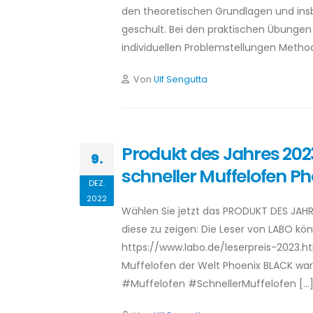
den theoretischen Grundlagen und ins
geschult. Bei den praktischen Übungen
individuellen Problemstellungen Meth
Von
Ulf Sengutta
Produkt des Jahres 2023
9.
schneller Muffelofen P
DEZ.
2022
Wählen Sie jetzt das PRODUKT DES JAHRE
diese zu zeigen: Die Leser von LABO kö
https://www.labo.de/leserpreis-2023.ht
Muffelofen der Welt Phoenix BLACK wa
#Muffelofen #SchnellerMuffelofen […