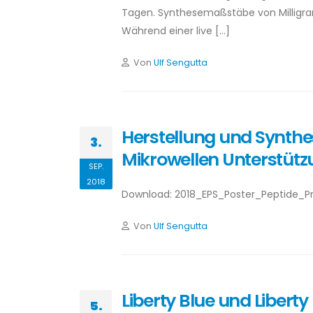
Tagen. Synthesemaßstäbe von Milligra
Während einer live […]
Von
Ulf Sengutta
Herstellung und Synthe
3.
Mikrowellen Unterstüt
SEP.
2018
Download: 2018_EPS_Poster_Peptide_P
Von
Ulf Sengutta
Liberty Blue und Libert
5.