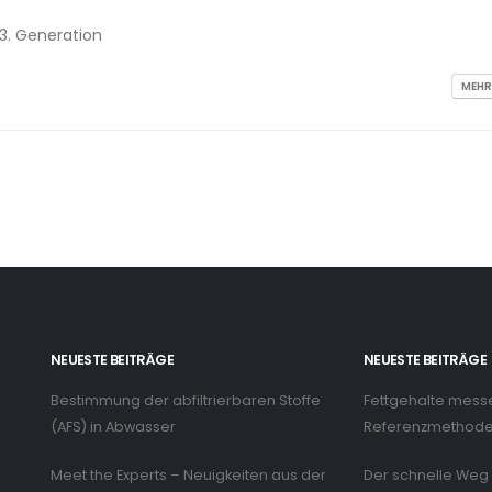
3. Generation
MEHR
NEUESTE BEITRÄGE
NEUESTE BEITRÄGE
Bestimmung der abfiltrierbaren Stoffe
Fettgehalte mess
n
(AFS) in Abwasser
Referenzmethode 
Meet the Experts – Neuigkeiten aus der
Der schnelle Weg 