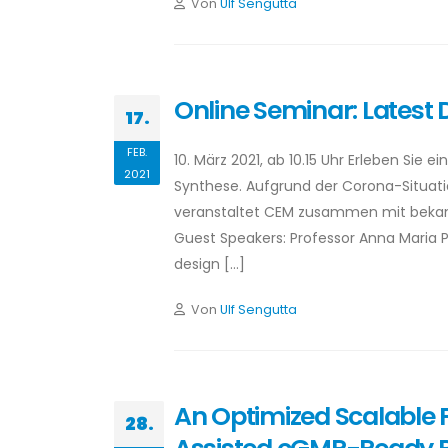
Von
Ulf Sengutta
Online Seminar: Latest
17.
FEB.
10. März 2021, ab 10.15 Uhr Erleben Sie
2021
Synthese. Aufgrund der Corona-Situati
veranstaltet CEM zusammen mit bekann
Guest Speakers: Professor Anna Maria Pa
design […]
Von
Ulf Sengutta
An Optimized Scalable
28.