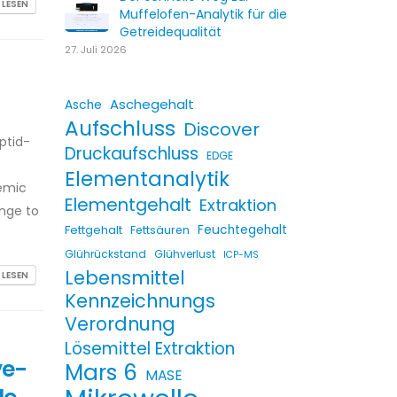
 LESEN
Muffelofen-Analytik für die
Getreidequalität
27. Juli 2026
Aschegehalt
Asche
Aufschluss
Discover
ptid-
Druckaufschluss
EDGE
Elementanalytik
emic
Elementgehalt
Extraktion
enge to
Fettgehalt
Feuchtegehalt
Fettsäuren
Glührückstand
Glühverlust
ICP-MS
Lebensmittel
 LESEN
Kennzeichnungs
Verordnung
Lösemittel Extraktion
ve-
Mars 6
MASE