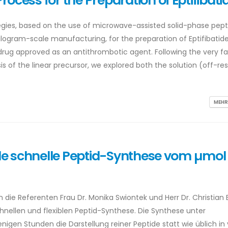
cess for the Preparation of Eptifibati
tegies, based on the use of microwave-assisted solid-phase pept
logram-scale manufacturing, for the preparation of Eptifibatide
rug approved as an antithrombotic agent. Following the very fa
of the linear precursor, we explored both the solution (off-res
MEHR
ble schnelle Peptid-Synthese vom µmol 
die Referenten Frau Dr. Monika Swiontek und Herr Dr. Christian
hnellen und flexiblen Peptid-Synthese. Die Synthese unter
nigen Stunden die Darstellung reiner Peptide statt wie üblich in 