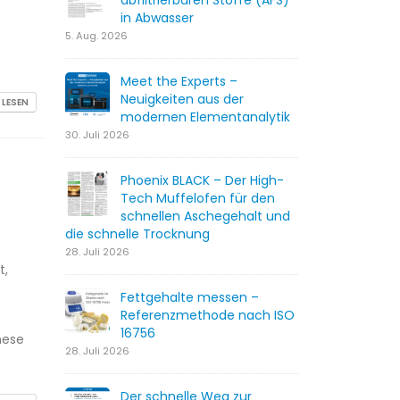
abfiltrierbaren Stoffe (AFS)
in Abwasser
5. Aug. 2026
Meet the Experts –
Neuigkeiten aus der
 LESEN
modernen Elementanalytik
30. Juli 2026
Phoenix BLACK – Der High-
Tech Muffelofen für den
schnellen Aschegehalt und
die schnelle Trocknung
28. Juli 2026
t,
Fettgehalte messen –
Referenzmethode nach ISO
16756
hese
28. Juli 2026
Der schnelle Weg zur