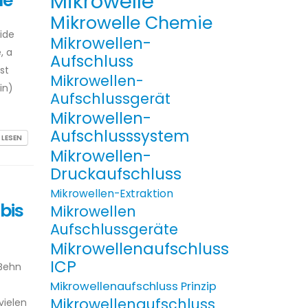
Mikrowelle
de
Mikrowelle Chemie
ide
Mikrowellen-
, a
Aufschluss
st
Mikrowellen-
in)
Aufschlussgerät
Mikrowellen-
Aufschlusssystem
 LESEN
Mikrowellen-
Druckaufschluss
Mikrowellen-Extraktion
bis
Mikrowellen
Aufschlussgeräte
Mikrowellenaufschluss
ICP
 Behn
Mikrowellenaufschluss Prinzip
Mikrowellenaufschluss
vielen