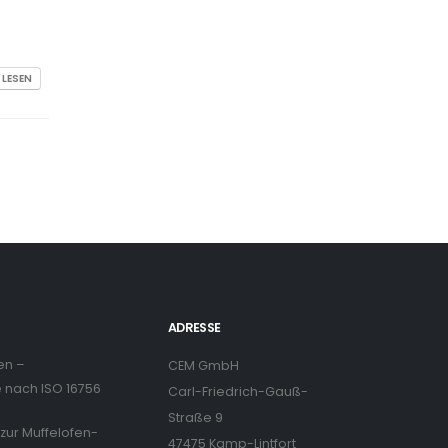
 LESEN
ADRESSE
en –
CEM GmbH
nach ISO 16756
Carl-Friedrich-Gauß-
Straße 9
zur Muffelofen-
47475 Kamp-Lintfort