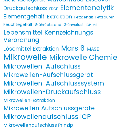
Asche
Elementanalytik
Druckaufschluss
EDGE
Elementgehalt
Extraktion
Fettgehalt
Fettsäuren
Feuchtegehalt
Glührückstand
Glühverlust
ICP-MS
Lebensmittel Kennzeichnungs
Verordnung
Mars 6
Lösemittel Extraktion
MASE
Mikrowelle
Mikrowelle Chemie
Mikrowellen-Aufschluss
Mikrowellen-Aufschlussgerät
Mikrowellen-Aufschlusssystem
Mikrowellen-Druckaufschluss
Mikrowellen-Extraktion
Mikrowellen Aufschlussgeräte
Mikrowellenaufschluss ICP
Mikrowellenaufschluss Prinzip