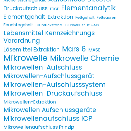
Asche
Elementanalytik
Druckaufschluss
EDGE
Elementgehalt
Extraktion
Fettgehalt
Fettsäuren
Feuchtegehalt
Glührückstand
Glühverlust
ICP-MS
Lebensmittel Kennzeichnungs
Verordnung
Mars 6
Lösemittel Extraktion
MASE
Mikrowelle
Mikrowelle Chemie
Mikrowellen-Aufschluss
Mikrowellen-Aufschlussgerät
Mikrowellen-Aufschlusssystem
Mikrowellen-Druckaufschluss
Mikrowellen-Extraktion
Mikrowellen Aufschlussgeräte
Mikrowellenaufschluss ICP
Mikrowellenaufschluss Prinzip