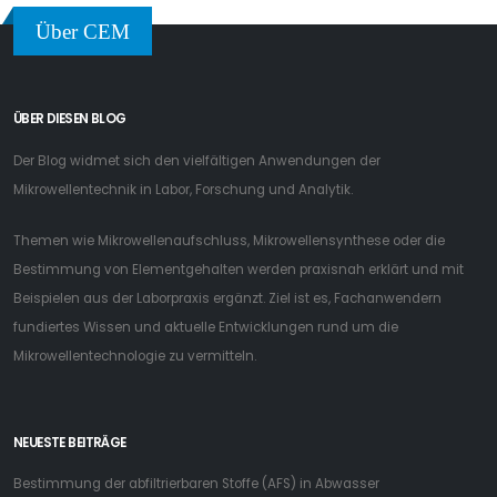
Über CEM
ÜBER DIESEN BLOG
Der Blog widmet sich den vielfältigen Anwendungen der
Mikrowellentechnik in Labor, Forschung und Analytik.
Themen wie Mikrowellenaufschluss, Mikrowellensynthese oder die
Bestimmung von Elementgehalten werden praxisnah erklärt und mit
Beispielen aus der Laborpraxis ergänzt. Ziel ist es, Fachanwendern
fundiertes Wissen und aktuelle Entwicklungen rund um die
Mikrowellentechnologie zu vermitteln.
NEUESTE BEITRÄGE
Bestimmung der abfiltrierbaren Stoffe (AFS) in Abwasser