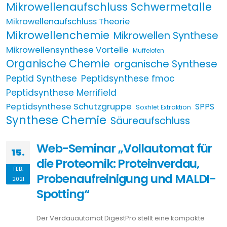
Mikrowellenaufschluss Schwermetalle
Mikrowellenaufschluss Theorie
Mikrowellenchemie
Mikrowellen Synthese
Mikrowellensynthese Vorteile
Muffelofen
Organische Chemie
organische Synthese
Peptid Synthese
Peptidsynthese fmoc
Peptidsynthese Merrifield
Peptidsynthese Schutzgruppe
SPPS
Soxhlet Extraktion
Synthese Chemie
Säureaufschluss
Web-Seminar „Vollautomat für
15.
die Proteomik: Proteinverdau,
FEB.
Probenaufreinigung und MALDI-
2021
Spotting“
Der Verdauautomat DigestPro stellt eine kompakte