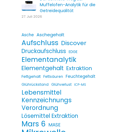
Muffelofen-Analytik für die
Getreidequalität
27. Juli 2026
Aschegehalt
Asche
Aufschluss
Discover
Druckaufschluss
EDGE
Elementanalytik
Elementgehalt
Extraktion
Fettgehalt
Feuchtegehalt
Fettsäuren
Glührückstand
Glühverlust
ICP-MS
Lebensmittel
Kennzeichnungs
Verordnung
Lösemittel Extraktion
Mars 6
MASE