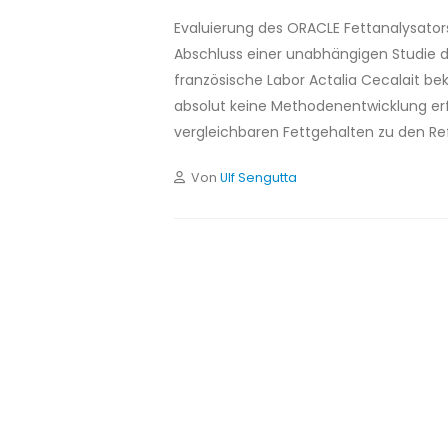
Evaluierung des ORACLE Fettanalysators
Abschluss einer unabhängigen Studie de
französische Labor Actalia Cecalait be
absolut keine Methodenentwicklung erf
vergleichbaren Fettgehalten zu den R
Von
Ulf Sengutta