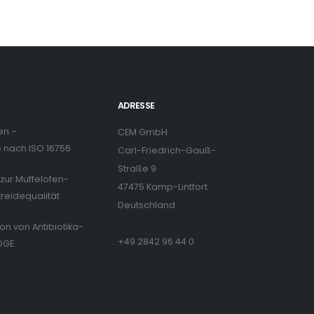
ADRESSE
en –
CEM GmbH
nach ISO 16756
Carl-Friedrich-Gauß-
Straße 9
zur Muffelofen-
47475 Kamp-Lintfort
treidequalität
Deutschland
ion von Antibiotika-
+49 2842 96 44 0
DGE