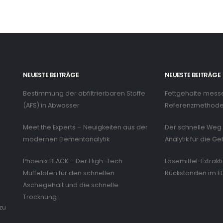
NEUESTE BEITRÄGE
NEUESTE BEITRÄGE
Bestimmung der abfiltrierbaren Stoffe
Fettgehalte mess
n
(AFS) in Abwasser
Referenzmethode 
Meet the Experts – Neuigkeiten aus der
Der schnelle Weg 
modernen Elementanalytik
Analytik für die Ge
Phoenix BLACK – Der High-Tech
Lösemittel-Extrakt
Muffelofen für den schnellen
Rückstanden im E
Aschegehalt und die schnelle
Trocknung
zu