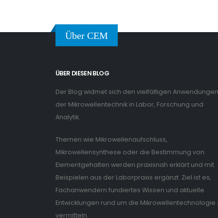
Über CEM
ÜBER DIESEN BLOG
Der Blog widmet sich den vielfältigen Anwendunge
der Mikrowellentechnik in Labor, Forschung und
Analytik.
Themen wie Mikrowellenaufschluss,
Mikrowellensynthese oder die Bestimmung von
Elementgehalten werden praxisnah erklärt und mit
Beispielen aus der Laborpraxis ergänzt. Ziel ist es,
Fachanwendern fundiertes Wissen und aktuelle
Entwicklungen rund um die Mikrowellentechnologie 
vermitteln.