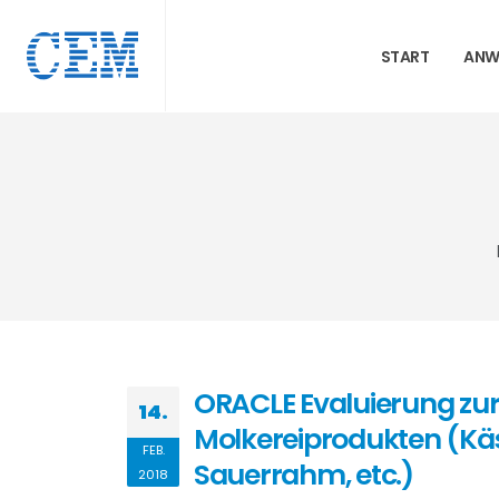
START
ANW
ORACLE Evaluierung zur
14.
Molkereiprodukten (Käs
FEB.
Sauerrahm, etc.)
2018