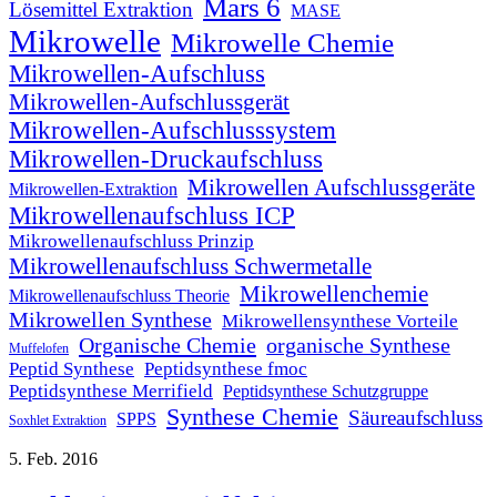
Mars 6
Lösemittel Extraktion
MASE
Mikrowelle
Mikrowelle Chemie
Mikrowellen-Aufschluss
Mikrowellen-Aufschlussgerät
Mikrowellen-Aufschlusssystem
Mikrowellen-Druckaufschluss
Mikrowellen Aufschlussgeräte
Mikrowellen-Extraktion
Mikrowellenaufschluss ICP
Mikrowellenaufschluss Prinzip
Mikrowellenaufschluss Schwermetalle
Mikrowellenchemie
Mikrowellenaufschluss Theorie
Mikrowellen Synthese
Mikrowellensynthese Vorteile
Organische Chemie
organische Synthese
Muffelofen
Peptid Synthese
Peptidsynthese fmoc
Peptidsynthese Merrifield
Peptidsynthese Schutzgruppe
Synthese Chemie
Säureaufschluss
SPPS
Soxhlet Extraktion
5.
Feb.
2016