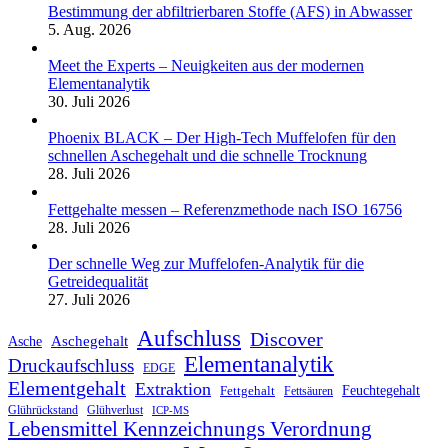
Bestimmung der abfiltrierbaren Stoffe (AFS) in Abwasser
5. Aug. 2026
Meet the Experts – Neuigkeiten aus der modernen
Elementanalytik
30. Juli 2026
Phoenix BLACK – Der High-Tech Muffelofen für den
schnellen Aschegehalt und die schnelle Trocknung
28. Juli 2026
Fettgehalte messen – Referenzmethode nach ISO 16756
28. Juli 2026
Der schnelle Weg zur Muffelofen-Analytik für die
Getreidequalität
27. Juli 2026
Aufschluss
Discover
Aschegehalt
Asche
Elementanalytik
Druckaufschluss
EDGE
Elementgehalt
Extraktion
Feuchtegehalt
Fettgehalt
Fettsäuren
Glührückstand
Glühverlust
ICP-MS
Lebensmittel Kennzeichnungs Verordnung