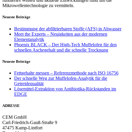
fundiertes Wissen und aktuelle Entwicklungen rund um die
Mikrowellentechnologie zu vermitteln.
Neueste Beiträge
Bestimmung der abfiltrierbaren Stoffe (AFS) in Abwasser
Meet the Experts – Neuigkeiten aus der modernen
Elementanalytik
Phoenix BLACK – Der High-Tech Muffelofen für den
schnellen Aschegehalt und die schnelle Trocknung
Neueste Beiträge
Fettgehalte messen – Referenzmethode nach ISO 16756
Der schnelle Weg zur Muffelofen-Analytik für die
Getreidequalität
Lösemittel-Extraktion von Antibiotika-Rückstanden im
EDGE
ADRESSE
CEM GmbH
Carl-Friedrich-Gauß-Straße 9
47475 Kamp-Lintfort