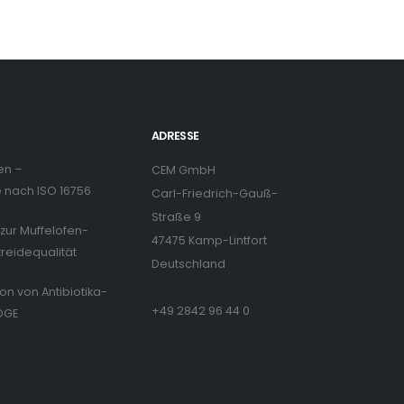
ADRESSE
en –
CEM GmbH
nach ISO 16756
Carl-Friedrich-Gauß-
Straße 9
zur Muffelofen-
47475 Kamp-Lintfort
treidequalität
Deutschland
ion von Antibiotika-
+49 2842 96 44 0
DGE