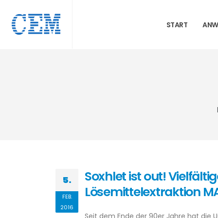
START
ANW
Soxhlet ist out! Vielfäl
5.
Lösemittelextraktion M
FEB.
2016
Seit dem Ende der 90er Jahre hat die 