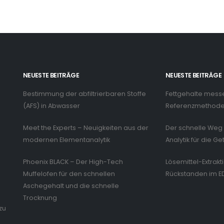
NEUESTE BEITRÄGE
NEUESTE BEITRÄGE
Bestimmung der abfiltrierbaren Stoffe
Fettgehalte mess
n
(AFS) in Abwasser
Referenzmethode 
Meet the Experts – Neuigkeiten aus der
Der schnelle Weg 
modernen Elementanalytik
Analytik für die Ge
Phoenix BLACK – Der High-Tech
Lösemittel-Extrakt
Muffelofen für den schnellen
Rückstanden im E
Aschegehalt und die schnelle
Trocknung
zu