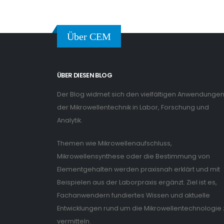
Über CEM
ÜBER DIESEN BLOG
Der Blog widmet sich den vielfältigen Anwendunge
der Mikrowellentechnik in Labor, Forschung und
Analytik.
Themen wie Mikrowellenaufschluss,
Mikrowellensynthese oder die Bestimmung von
Elementgehalten werden praxisnah erklärt und mit
Beispielen aus der Laborpraxis ergänzt. Ziel ist es,
Fachanwendern fundiertes Wissen und aktuelle
Entwicklungen rund um die Mikrowellentechnologie 
vermitteln.