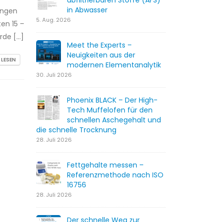
abfiltrierbaren Stoffe (AFS)
in Abwasser
ungen
5. Aug. 2026
en 15 –
rde […]
Meet the Experts –
Neuigkeiten aus der
 LESEN
modernen Elementanalytik
30. Juli 2026
Phoenix BLACK – Der High-
Tech Muffelofen für den
schnellen Aschegehalt und
die schnelle Trocknung
28. Juli 2026
Fettgehalte messen –
Referenzmethode nach ISO
16756
28. Juli 2026
Der schnelle Weg zur