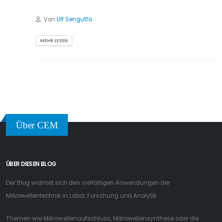
Von
Ulf Sengutta
MEHR LESEN
Über CEM
ÜBER DIESEN BLOG
Der Blog widmet sich den vielfältigen Anwendungen der
Mikrowellentechnik in Labor, Forschung und Analytik.
Themen wie Mikrowellenaufschluss, Mikrowellensynthese oder die