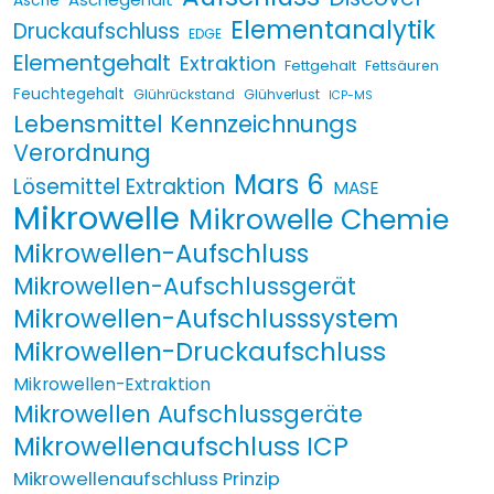
Asche
Elementanalytik
Druckaufschluss
EDGE
Elementgehalt
Extraktion
Fettgehalt
Fettsäuren
Feuchtegehalt
Glührückstand
Glühverlust
ICP-MS
Lebensmittel Kennzeichnungs
Verordnung
Mars 6
Lösemittel Extraktion
MASE
Mikrowelle
Mikrowelle Chemie
Mikrowellen-Aufschluss
Mikrowellen-Aufschlussgerät
Mikrowellen-Aufschlusssystem
Mikrowellen-Druckaufschluss
Mikrowellen-Extraktion
Mikrowellen Aufschlussgeräte
Mikrowellenaufschluss ICP
Mikrowellenaufschluss Prinzip