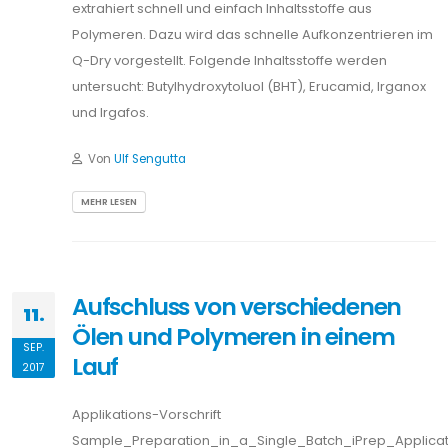
extrahiert schnell und einfach Inhaltsstoffe aus
Polymeren. Dazu wird das schnelle Aufkonzentrieren im
Q-Dry vorgestellt. Folgende Inhaltsstoffe werden
untersucht: Butylhydroxytoluol (BHT), Erucamid, Irganox
und Irgafos.
Von
Ulf Sengutta
MEHR LESEN
Aufschluss von verschiedenen
11.
Ölen und Polymeren in einem
SEP.
Lauf
2017
Applikations-Vorschrift
Sample_Preparation_in_a_Single_Batch_iPrep_Applica