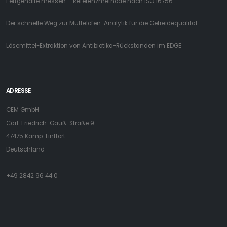
Fettgehalte messen – Referenzmethode nach ISO 16756
Der schnelle Weg zur Muffelofen-Analytik für die Getreidequalität
Lösemittel-Extraktion von Antibiotika-Rückstanden im EDGE
ADRESSE
CEM GmbH
Carl-Friedrich-Gauß-Straße 9
47475 Kamp-Lintfort
Deutschland
+49 2842 96 44 0