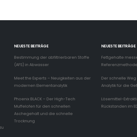
NEUESTE BEITRÄGE
NEUESTE BEITRÄGE
Bestimmung der abfiltrierbaren Stoffe
Fettgehalte mess
n
(AFS) in Abwasser
Referenzmethode 
Meet the Experts – Neuigkeiten aus der
Der schnelle Weg 
modernen Elementanalytik
Analytik für die Ge
Phoenix BLACK – Der High-Tech
Lösemittel-Extrakt
Muffelofen für den schnellen
Rückstanden im E
Aschegehalt und die schnelle
Trocknung
zu