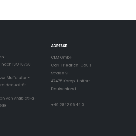
ADRESSE
en –
CEM GmbH
nach ISO 16756
Carl-Friedrich-Gauß-
Straße 9
zur Muffelofen-
47475 Kamp-Lintfort
treidequalität
Deutschland
ion von Antibiotika-
+49 2842 96 44 0
DGE