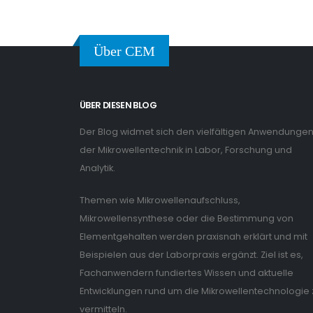
Über CEM
ÜBER DIESEN BLOG
Der Blog widmet sich den vielfältigen Anwendunge
der Mikrowellentechnik in Labor, Forschung und
Analytik.
Themen wie Mikrowellenaufschluss,
Mikrowellensynthese oder die Bestimmung von
Elementgehalten werden praxisnah erklärt und mit
Beispielen aus der Laborpraxis ergänzt. Ziel ist es,
Fachanwendern fundiertes Wissen und aktuelle
Entwicklungen rund um die Mikrowellentechnologie 
vermitteln.