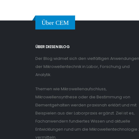
Über CEM
ÜBER DIESEN BLOG
Der Blog widmet sich den vielfältigen Anwendunge
der Mikrowellentechnik in Labor, Forschung und
Analytik.
Themen wie Mikrowellenaufschluss,
Mikrowellensynthese oder die Bestimmung von
Elementgehalten werden praxisnah erklärt und mit
Beispielen aus der Laborpraxis ergänzt. Ziel ist es,
Fachanwendern fundiertes Wissen und aktuelle
Entwicklungen rund um die Mikrowellentechnologie 
vermitteln.