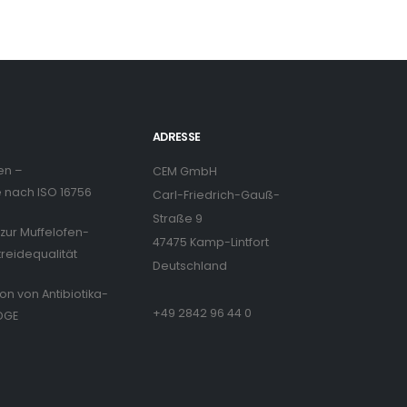
ADRESSE
en –
CEM GmbH
nach ISO 16756
Carl-Friedrich-Gauß-
Straße 9
zur Muffelofen-
47475 Kamp-Lintfort
treidequalität
Deutschland
ion von Antibiotika-
+49 2842 96 44 0
DGE