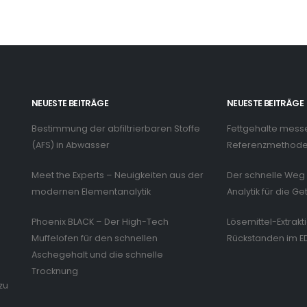
NEUESTE BEITRÄGE
NEUESTE BEITRÄGE
Bestimmung der abfiltrierbaren Stoffe
Fettgehalte mess
n
(AFS) in Abwasser
Referenzmethode 
Meet the Experts – Neuigkeiten aus der
Der schnelle Weg 
modernen Elementanalytik
Analytik für die Ge
Phoenix BLACK – Der High-Tech
Lösemittel-Extrakt
Muffelofen für den schnellen
Rückstanden im E
Aschegehalt und die schnelle
Trocknung
zu