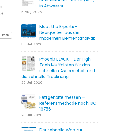
abfiltrierbaren Stoffe (AFS)
in Abwasser
in
5. Aug. 2026
nd
Meet the Experts –
Neuigkeiten aus der
 LESEN
modernen Elementanalytik
30. Juli 2026
Phoenix BLACK – Der High-
Tech Muffelofen für den
schnellen Aschegehalt und
die schnelle Trocknung
28. Juli 2026
Fettgehalte messen –
Referenzmethode nach ISO
16756
28. Juli 2026
Der schnelle Weg zur