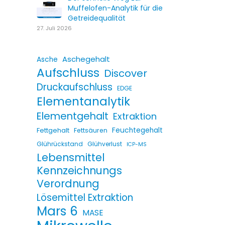
Muffelofen-Analytik für die
Getreidequalität
27. Juli 2026
Aschegehalt
Asche
Aufschluss
Discover
Druckaufschluss
EDGE
Elementanalytik
Elementgehalt
Extraktion
Fettgehalt
Feuchtegehalt
Fettsäuren
Glührückstand
Glühverlust
ICP-MS
Lebensmittel
Kennzeichnungs
Verordnung
Lösemittel Extraktion
Mars 6
MASE