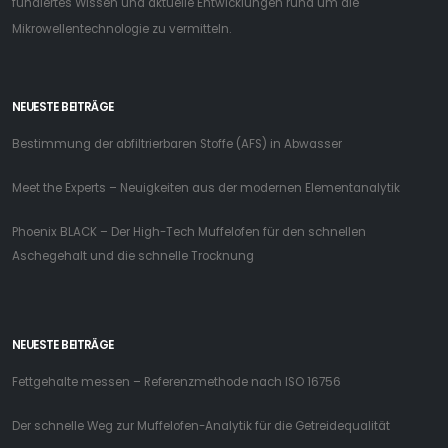
fundiertes Wissen und aktuelle Entwicklungen rund um die
Mikrowellentechnologie zu vermitteln.
NEUESTE BEITRÄGE
Bestimmung der abfiltrierbaren Stoffe (AFS) in Abwasser
Meet the Experts – Neuigkeiten aus der modernen Elementanalytik
Phoenix BLACK – Der High-Tech Muffelofen für den schnellen
Aschegehalt und die schnelle Trocknung
NEUESTE BEITRÄGE
Fettgehalte messen – Referenzmethode nach ISO 16756
Der schnelle Weg zur Muffelofen-Analytik für die Getreidequalität