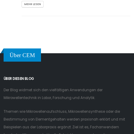
MEHR LESEN
Über CEM
ÜBER DIESEN BLOG
Der Blog widmet sich den vielfältigen Anwendungen der
Mikrowellentechnik in Labor, Forschung und Analytik.
Themen wie Mikrowellenaufschluss, Mikrowellensynthese oder die
Bestimmung von Elementgehalten werden praxisnah erklärt und mit
Beispielen aus der Laborpraxis ergänzt. Ziel ist es, Fachanwendern