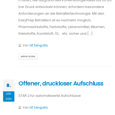
Proben, die aufgrund des Kohlenstoffgehaltes bis zu 100
bar Druck entwickeln können, erfordern besondere
Anforderungen an die Behältertechnologie. Mit den
EasyPrep Behältern ist es nunmehr möglich,
Pharmawirkstoffe, Farbstoffe, Lebensmittel, Bitumen,
Klebstoffe, Kunststoff, Öl,… etc. sicher und […]
Von
Ulf Sengutta
MEHR LESEN
Offener, druckloser Aufschluss
8.
JAN.
STAR 2 für automatisierte Aufschlüsse
2015
Von
Ulf Sengutta