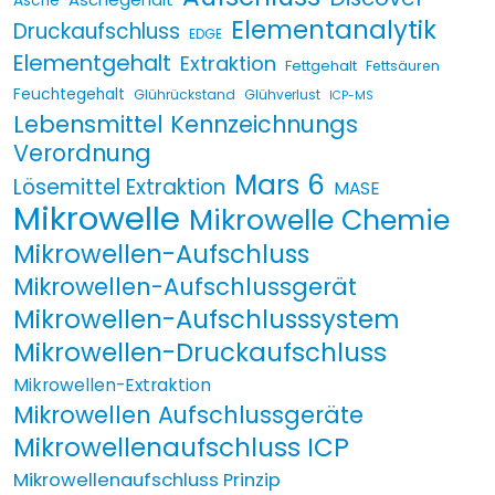
Asche
Elementanalytik
Druckaufschluss
EDGE
Elementgehalt
Extraktion
Fettgehalt
Fettsäuren
Feuchtegehalt
Glührückstand
Glühverlust
ICP-MS
Lebensmittel Kennzeichnungs
Verordnung
Mars 6
Lösemittel Extraktion
MASE
Mikrowelle
Mikrowelle Chemie
Mikrowellen-Aufschluss
Mikrowellen-Aufschlussgerät
Mikrowellen-Aufschlusssystem
Mikrowellen-Druckaufschluss
Mikrowellen-Extraktion
Mikrowellen Aufschlussgeräte
Mikrowellenaufschluss ICP
Mikrowellenaufschluss Prinzip