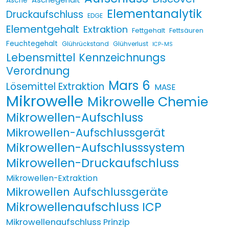
Asche
Elementanalytik
Druckaufschluss
EDGE
Elementgehalt
Extraktion
Fettgehalt
Fettsäuren
Feuchtegehalt
Glührückstand
Glühverlust
ICP-MS
Lebensmittel Kennzeichnungs
Verordnung
Mars 6
Lösemittel Extraktion
MASE
Mikrowelle
Mikrowelle Chemie
Mikrowellen-Aufschluss
Mikrowellen-Aufschlussgerät
Mikrowellen-Aufschlusssystem
Mikrowellen-Druckaufschluss
Mikrowellen-Extraktion
Mikrowellen Aufschlussgeräte
Mikrowellenaufschluss ICP
Mikrowellenaufschluss Prinzip