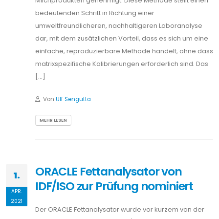
Milchprodukten genehmigt. Diese Methode stellt einen
bedeutenden Schritt in Richtung einer
umweltfreundlicheren, nachhaltigeren Laboranalyse
dar, mit dem zusätzlichen Vorteil, dass es sich um eine
einfache, reproduzierbare Methode handelt, ohne dass
matrixspezifische Kalibrierungen erforderlich sind. Das
[…]
Von
Ulf Sengutta
MEHR LESEN
ORACLE Fettanalysator von
1.
IDF/ISO zur Prüfung nominiert
APR.
2021
Der ORACLE Fettanalysator wurde vor kurzem von der