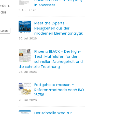
abfiltrierbaren Stoffe (AFS)
in Abwasser
erden.
5. Aug. 2026
 der
Meet the Experts –
Neuigkeiten aus der
 LESEN
modernen Elementanalytik
30. Juli 2026
Phoenix BLACK – Der High-
Tech Muffelofen für den
schnellen Aschegehalt und
die schnelle Trocknung
28. Juli 2026
Fettgehalte messen –
Referenzmethode nach ISO
16756
28. Juli 2026
Der schnelle Weg zur