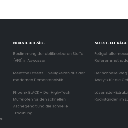
NEUESTE BEITRÄGE
NEUESTE BEITRÄGE
Bestimmung der abfiltrierbaren Stoffe
Fettgehalte mess
n
(AFS) in Abwasser
Referenzmethode 
Meet the Experts – Neuigkeiten aus der
Der schnelle Weg 
modernen Elementanalytik
Analytik für die Ge
Phoenix BLACK – Der High-Tech
Lösemittel-Extrakt
Muffelofen für den schnellen
Rückstanden im E
Aschegehalt und die schnelle
Trocknung
zu