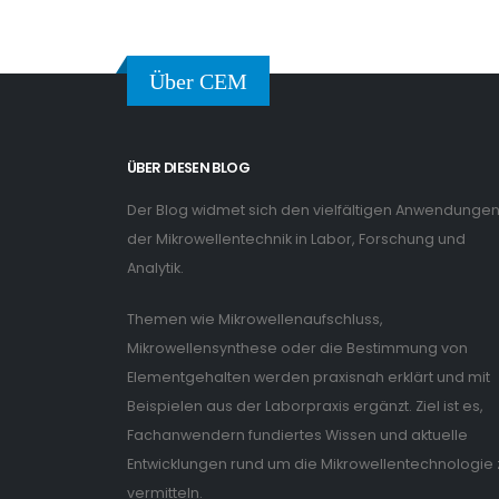
Über CEM
ÜBER DIESEN BLOG
Der Blog widmet sich den vielfältigen Anwendunge
der Mikrowellentechnik in Labor, Forschung und
Analytik.
Themen wie Mikrowellenaufschluss,
Mikrowellensynthese oder die Bestimmung von
Elementgehalten werden praxisnah erklärt und mit
Beispielen aus der Laborpraxis ergänzt. Ziel ist es,
Fachanwendern fundiertes Wissen und aktuelle
Entwicklungen rund um die Mikrowellentechnologie 
vermitteln.