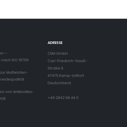
ADRESSE
en –
CEM GmbH
nach ISO 16756
Carl-Friedrich-Gauß-
Straße 9
zur Muffelofen-
47475 Kamp-Lintfort
treidequalität
Deutschland
ion von Antibiotika-
+49 2842 96 44 0
DGE