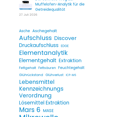
Muffelofen-Analytik für die
Getreidequalität
27. Juli 2026
Aschegehalt
Asche
Aufschluss
Discover
Druckaufschluss
EDGE
Elementanalytik
Elementgehalt
Extraktion
Fettgehalt
Feuchtegehalt
Fettsäuren
Glührückstand
Glühverlust
ICP-MS
Lebensmittel
Kennzeichnungs
Verordnung
Lösemittel Extraktion
Mars 6
MASE