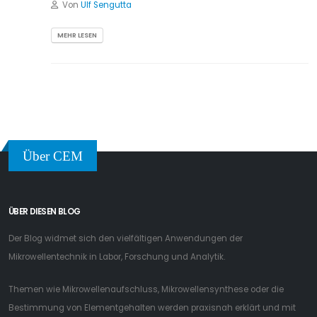
Von
Ulf Sengutta
MEHR LESEN
Über CEM
ÜBER DIESEN BLOG
Der Blog widmet sich den vielfältigen Anwendungen der
Mikrowellentechnik in Labor, Forschung und Analytik.
Themen wie Mikrowellenaufschluss, Mikrowellensynthese oder die
Bestimmung von Elementgehalten werden praxisnah erklärt und mit