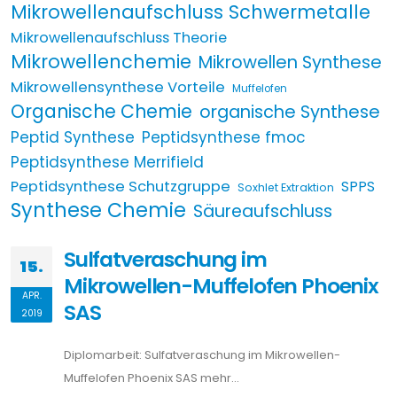
Mikrowellenaufschluss Schwermetalle
Mikrowellenaufschluss Theorie
Mikrowellenchemie
Mikrowellen Synthese
Mikrowellensynthese Vorteile
Muffelofen
Organische Chemie
organische Synthese
Peptid Synthese
Peptidsynthese fmoc
Peptidsynthese Merrifield
Peptidsynthese Schutzgruppe
SPPS
Soxhlet Extraktion
Synthese Chemie
Säureaufschluss
Sulfatveraschung im
15.
Mikrowellen-Muffelofen Phoenix
APR.
SAS
2019
Diplomarbeit: Sulfatveraschung im Mikrowellen-
Muffelofen Phoenix SAS mehr…