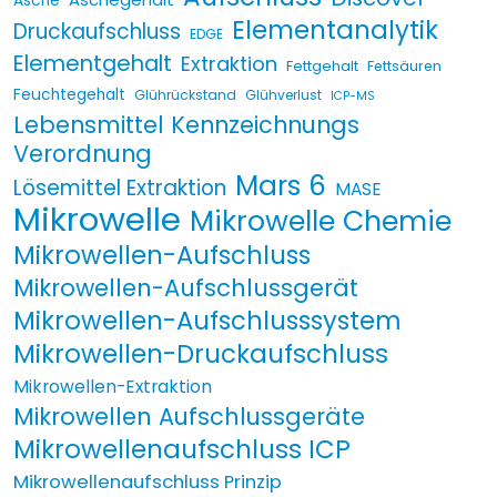
Asche
Elementanalytik
Druckaufschluss
EDGE
Elementgehalt
Extraktion
Fettgehalt
Fettsäuren
Feuchtegehalt
Glührückstand
Glühverlust
ICP-MS
Lebensmittel Kennzeichnungs
Verordnung
Mars 6
Lösemittel Extraktion
MASE
Mikrowelle
Mikrowelle Chemie
Mikrowellen-Aufschluss
Mikrowellen-Aufschlussgerät
Mikrowellen-Aufschlusssystem
Mikrowellen-Druckaufschluss
Mikrowellen-Extraktion
Mikrowellen Aufschlussgeräte
Mikrowellenaufschluss ICP
Mikrowellenaufschluss Prinzip