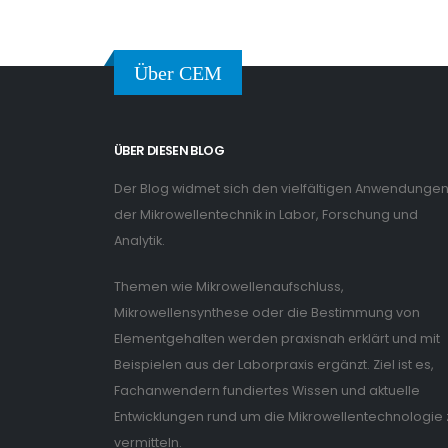
Über CEM
ÜBER DIESEN BLOG
Der Blog widmet sich den vielfältigen Anwendunge
der Mikrowellentechnik in Labor, Forschung und
Analytik.
Themen wie Mikrowellenaufschluss,
Mikrowellensynthese oder die Bestimmung von
Elementgehalten werden praxisnah erklärt und mit
Beispielen aus der Laborpraxis ergänzt. Ziel ist es,
Fachanwendern fundiertes Wissen und aktuelle
Entwicklungen rund um die Mikrowellentechnologie 
vermitteln.