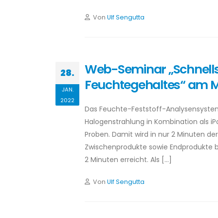
Von
Ulf Sengutta
Web-Seminar „Schnells
28.
Feuchtegehaltes“ am Mi
JAN.
2022
Das Feuchte-Feststoff-Analysensystem 
Halogenstrahlung in Kombination als i
Proben. Damit wird in nur 2 Minuten de
Zwischenprodukte sowie Endprodukte be
2 Minuten erreicht. Als […]
Von
Ulf Sengutta