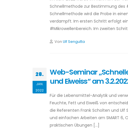
Schnellmethode zur Bestimmung des #T
Schnellmethode wird die Probe in eine
verdampft. Im ersten Schritt erfolgt e
#Mikrowellenbereich. Im zweiten Schrit
Von
Ulf Sengutta
Web-Seminar „Schnelle 
28.
und Eiweiss“ am 3.2.202
JAN.
2022
Für die Lebensmittel-Analytik und ver
Feuchte, Fett und Eiweiß von entsche
die Referenten Frank Scholten und Ul
und einfachen Arbeiten am SMART 6, OR
praktischen Übungen […]