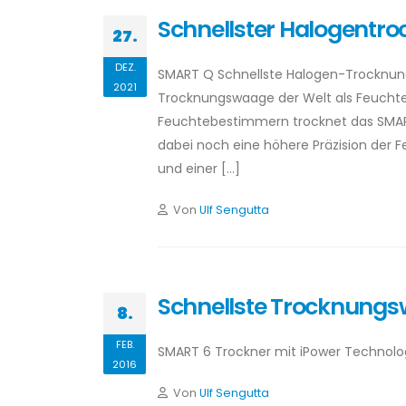
Schnellster Halogentr
27.
DEZ.
SMART Q Schnellste Halogen-Trocknun
2021
Trocknungswaage der Welt als Feuchte
Feuchtebestimmern trocknet das SMART Q
dabei noch eine höhere Präzision der 
und einer […]
Von
Ulf Sengutta
Schnellste Trocknungs
8.
FEB.
SMART 6 Trockner mit iPower Technolo
2016
Von
Ulf Sengutta