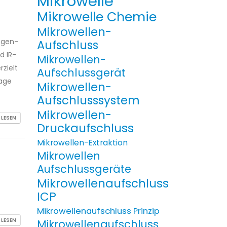
Mikrowelle
Mikrowelle Chemie
Mikrowellen-
ogen-
Aufschluss
d IR-
Mikrowellen-
zielt
Aufschlussgerät
aage
Mikrowellen-
Aufschlusssystem
Mikrowellen-
 LESEN
Druckaufschluss
Mikrowellen-Extraktion
Mikrowellen
Aufschlussgeräte
Mikrowellenaufschluss
ICP
Mikrowellenaufschluss Prinzip
 LESEN
Mikrowellenaufschluss