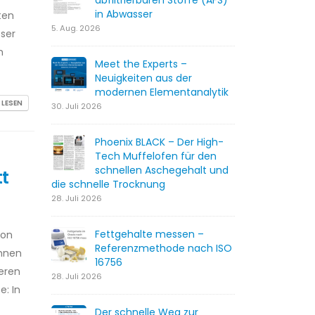
abfiltrierbaren Stoffe (AFS)
in Abwasser
ten
5. Aug. 2026
ser
m
Meet the Experts –
Neuigkeiten aus der
modernen Elementanalytik
 LESEN
30. Juli 2026
Phoenix BLACK – Der High-
Tech Muffelofen für den
schnellen Aschegehalt und
t
die schnelle Trocknung
28. Juli 2026
Fettgehalte messen –
von
Referenzmethode nach ISO
Ihnen
16756
eren
28. Juli 2026
: In
Der schnelle Weg zur