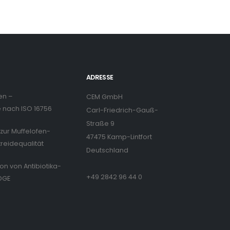
ADRESSE
en –
CEM GmbH
nach ISO 16756
Carl-Friedrich-Gauß-
Straße 9
zur Muffelofen-
47475 Kamp-Lintfort
treidequalität
Deutschland
ion von Antibiotika-
+49 2842 96 44 0
DGE