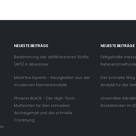
NEUESTE BEITRÄGE
NEUESTE BEITRÄGE
Bestimmung der abfiltrierbaren Stoffe
Fettgehalte mess
n
(AFS) in Abwasser
Referenzmethode 
Meet the Experts – Neuigkeiten aus der
Der schnelle Weg 
modernen Elementanalytik
Analytik für die Ge
Phoenix BLACK – Der High-Tech
Lösemittel-Extrakt
Muffelofen für den schnellen
Rückstanden im E
Aschegehalt und die schnelle
Trocknung
zu