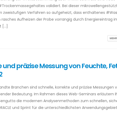
rockenmassegehaltes validiert. Bei dieser mikrowellengestütz
m zweistufigen Verfahren so aufgeheizt, dass enthaltenes #Was
in rasches Aufheizen der Probe vorrangig durch Energiereintrag i
t […]
MEHR
und präzise Messung von Feuchte, Fet
2
wandte Branchen sind schnelle, korrekte und präzise Messungen 
idender Bedeutung. Im Rahmen dieses Web-Seminars erläutern 
f Sengutta die modernen Analysenmethoden zum schnellen, sich
ACLE und Sprint für die unterschiedlichsten Anwendungsgebiete