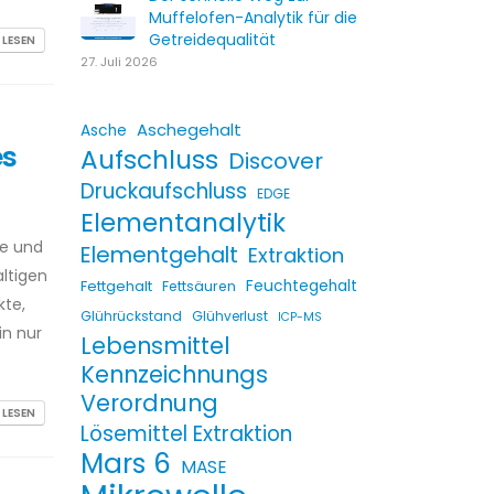
Muffelofen-Analytik für die
Getreidequalität
 LESEN
27. Juli 2026
Aschegehalt
Asche
es
Aufschluss
Discover
Druckaufschluss
EDGE
Elementanalytik
ie und
Elementgehalt
Extraktion
ltigen
Fettgehalt
Feuchtegehalt
Fettsäuren
kte,
Glührückstand
Glühverlust
ICP-MS
in nur
Lebensmittel
Kennzeichnungs
Verordnung
 LESEN
Lösemittel Extraktion
Mars 6
MASE