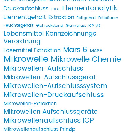
Asche
Elementanalytik
Druckaufschluss
EDGE
Elementgehalt
Extraktion
Fettgehalt
Fettsäuren
Feuchtegehalt
Glührückstand
Glühverlust
ICP-MS
Lebensmittel Kennzeichnungs
Verordnung
Mars 6
Lösemittel Extraktion
MASE
Mikrowelle
Mikrowelle Chemie
Mikrowellen-Aufschluss
Mikrowellen-Aufschlussgerät
Mikrowellen-Aufschlusssystem
Mikrowellen-Druckaufschluss
Mikrowellen-Extraktion
Mikrowellen Aufschlussgeräte
Mikrowellenaufschluss ICP
Mikrowellenaufschluss Prinzip