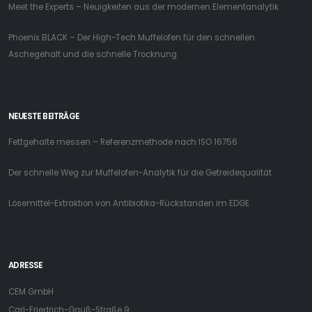
Meet the Experts – Neuigkeiten aus der modernen Elementanalytik
Phoenix BLACK – Der High-Tech Muffelofen für den schnellen
Aschegehalt und die schnelle Trocknung
NEUESTE BEITRÄGE
Fettgehalte messen – Referenzmethode nach ISO 16756
Der schnelle Weg zur Muffelofen-Analytik für die Getreidequalität
Lösemittel-Extraktion von Antibiotika-Rückstanden im EDGE
ADRESSE
CEM GmbH
Carl-Friedrich-Gauß-Straße 9