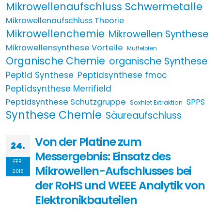
Mikrowellenaufschluss Schwermetalle
Mikrowellenaufschluss Theorie
Mikrowellenchemie
Mikrowellen Synthese
Mikrowellensynthese Vorteile
Muffelofen
Organische Chemie
organische Synthese
Peptid Synthese
Peptidsynthese fmoc
Peptidsynthese Merrifield
Peptidsynthese Schutzgruppe
SPPS
Soxhlet Extraktion
Synthese Chemie
Säureaufschluss
Von der Platine zum
24.
Messergebnis: Einsatz des
FEB.
Mikrowellen-Aufschlusses bei
2016
der RoHS und WEEE Analytik von
Elektronikbauteilen