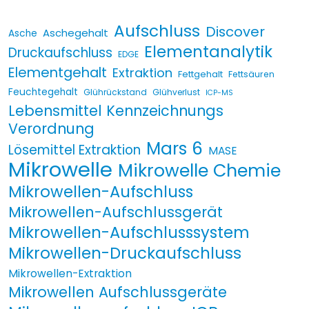
Aufschluss
Discover
Aschegehalt
Asche
Elementanalytik
Druckaufschluss
EDGE
Elementgehalt
Extraktion
Fettgehalt
Fettsäuren
Feuchtegehalt
Glührückstand
Glühverlust
ICP-MS
Lebensmittel Kennzeichnungs
Verordnung
Mars 6
Lösemittel Extraktion
MASE
Mikrowelle
Mikrowelle Chemie
Mikrowellen-Aufschluss
Mikrowellen-Aufschlussgerät
Mikrowellen-Aufschlusssystem
Mikrowellen-Druckaufschluss
Mikrowellen-Extraktion
Mikrowellen Aufschlussgeräte