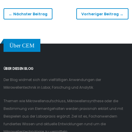
← Nächster Beitrag
Vorheriger Beitrag →
Über CEM
ÜBER DIESEN BLOG
Der Blog widmet sich den vielfältigen Anwendungen der
Mikrowellentechnik in Labor, Forschung und Analytik.
Themen wie Mikrowellenaufschluss, Mikrowellensynthese oder die
Bestimmung von Elementgehalten werden praxisnah erklärt und mit
Beispielen aus der Laborpraxis ergänzt. Ziel ist es, Fachanwendern
fundiertes Wissen und aktuelle Entwicklungen rund um die
Mikrowellentechnologie zu vermitteln.